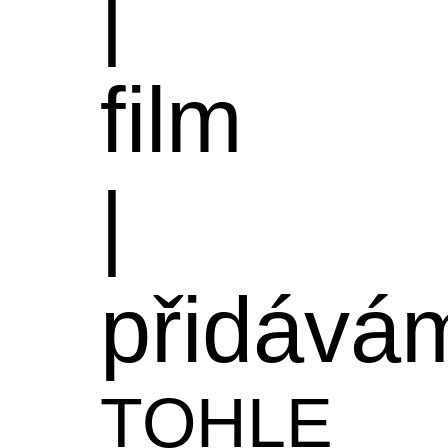
|
film
|
přidává
TOHLE