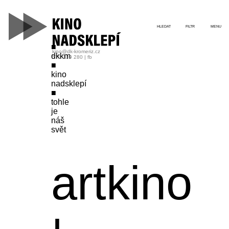
HLEDAT
FILTR
MENU
kino@dk-kromeriz.cz
dkkm
573 339 280
|
fb
kino
nadsklepí
tohle
je
náš
svět
artkino