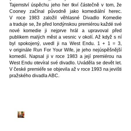
Tajemství úspěchu jeho her tkví částečně v tom, že
Cooney začínal původně jako komediální herec.
V roce 1983 založil věhlasné Divadlo Komedie
a traduje se, že před londýnskou premiérou každé své
nové komedie ji nejprve hrál a upravoval před
publikem malých měst a vesnic v okolí. Až když s ní
byl spokojený, uvedl ji na West Endu. 1 + 1 = 3,
v originále Run For Your Wife, je jeho nejúspěšnější
komedií. Napsal ji v roce 1983 a její premiérou na
West Endu otevíral své divadlo. Uváděla se devět let.
V české premiéře se objevila až v roce 1993 na jevišti
pražského divadla ABC.