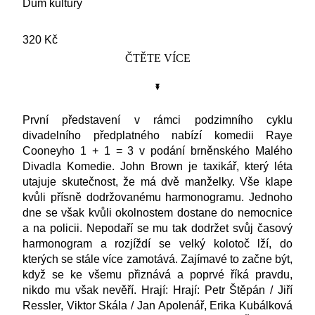
Dům kultury
320 Kč
ČTĚTE VÍCE
První představení v rámci podzimního cyklu
divadelního předplatného nabízí komedii Raye
Cooneyho 1 + 1 = 3 v podání brněnského Malého
Divadla Komedie.
John Brown je taxikář, který léta
utajuje skutečnost, že má dvě manželky. Vše klape
kvůli přísně dodržovanému harmonogramu. Jednoho
dne se však kvůli okolnostem dostane do nemocnice
a na policii. Nepodaří se mu tak dodržet svůj časový
harmonogram a rozjíždí se velký kolotoč lží, do
kterých se stále více zamotává. Zajímavé to začne být,
když se ke všemu přiznává a poprvé říká pravdu,
nikdo mu však nevěří. Hrají:
Hrají: Petr Štěpán / Jiří
Ressler, Viktor Skála / Jan Apolenář, Erika Kubálková