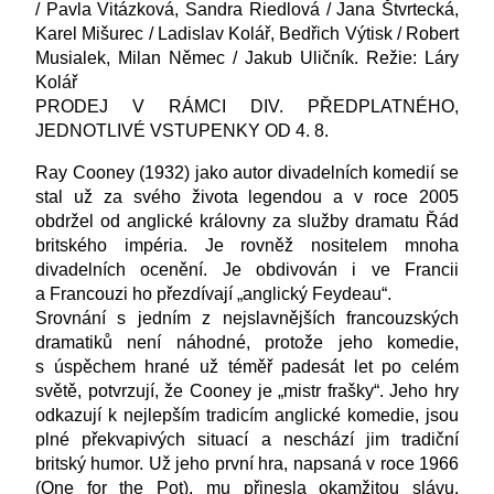
/ Pavla Vitázková, Sandra Riedlová / Jana Štvrtecká,
Karel Mišurec / Ladislav Kolář, Bedřich Výtisk / Robert
Musialek, Milan Němec / Jakub Uličník. Režie: Láry
Kolář
PRODEJ V RÁMCI DIV. PŘEDPLATNÉHO,
JEDNOTLIVÉ VSTUPENKY OD 4. 8.
Ray Cooney (1932) jako autor divadelních komedií se
stal už za svého života legendou a v roce 2005
obdržel od anglické královny za služby dramatu Řád
britského impéria. Je rovněž nositelem mnoha
divadelních ocenění. Je obdivován i ve Francii
a Francouzi ho přezdívají „anglický Feydeau“.
Srovnání s jedním z nejslavnějších francouzských
dramatiků není náhodné, protože jeho komedie,
s úspěchem hrané už téměř padesát let po celém
světě, potvrzují, že Cooney je „mistr frašky“. Jeho hry
odkazují k nejlepším tradicím anglické komedie, jsou
plné překvapivých situací a neschází jim tradiční
britský humor. Už jeho první hra, napsaná v roce 1966
(One for the Pot), mu přinesla okamžitou slávu.