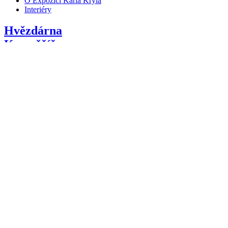
O Expozici Karla Kryla
Interiéry
Hvězdárna
Kroměříž
/hvezdarna-kromeriz
Program
Kontakt
Aktuality
O Hvězdárně Kroměříž
Interiéry
Dům kultury
v Kroměříži
DK
KM
Dům
kultury
D
K
info@dk-kromeriz.cz
573 500 592
|
fb
Kino
Nadsklepí
K