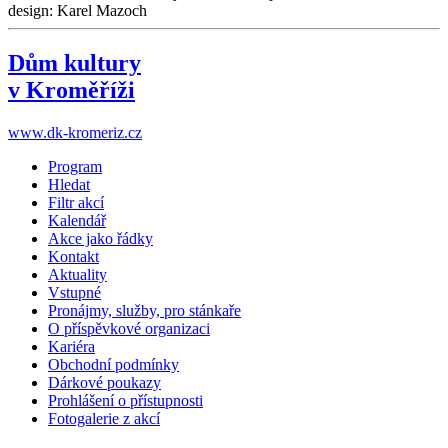
design: Karel Mazoch
Dům kultury
v Kroměříži
www.dk-kromeriz.cz
Program
Hledat
Filtr akcí
Kalendář
Akce jako řádky
Kontakt
Aktuality
Vstupné
Pronájmy, služby, pro stánkaře
O příspěvkové organizaci
Kariéra
Obchodní podmínky
Dárkové poukazy
Prohlášení o přístupnosti
Fotogalerie z akcí