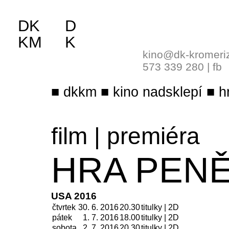
DK
D
KM
K
kino@dk-kromeri
573 339 280
|
fb
dkkm
kino nadsklepí
h
film
|
premiéra
HRA PEN
USA 2016
čtvrtek
30. 6. 2016
20.30
titulky | 2D
pátek
1. 7.
2016
18.00
titulky | 2D
sobota
2. 7.
2016
20.30
titulky | 2D