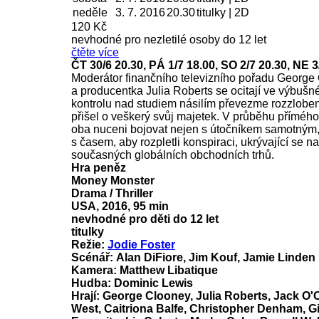
neděle
3. 7.
2016
20.30
titulky | 2D
120 Kč
nevhodné pro nezletilé osoby do 12 let
čtěte více
ČT 30/6 20.30, PÁ 1/7 18.00, SO 2/7 20.30, NE 3
Moderátor finančního televizního pořadu George
a producentka Julia Roberts se ocitají ve výbušné
kontrolu nad studiem násilím převezme rozzlobe
přišel o veškerý svůj majetek. V průběhu příméh
oba nuceni bojovat nejen s útočníkem samotným,
s časem, aby rozpletli konspiraci, ukrývající se n
současných globálních obchodních trhů.
Hra peněz
Money Monster
Drama / Thriller
USA, 2016, 95 min
nevhodné pro děti do 12 let
titulky
Režie:
Jodie Foster
Scénář: Alan DiFiore, Jim Kouf, Jamie Linden
Kamera: Matthew Libatique
Hudba: Dominic Lewis
Hrají: George Clooney, Julia Roberts, Jack O'
West, Caitriona Balfe, Christopher Denham, G