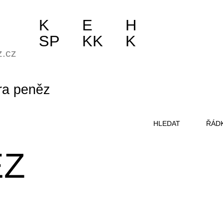
K
E
H
SP
KK
K
z.cz
ra peněz
HLEDAT
ŘÁD
ĚZ