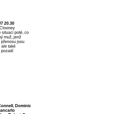
/7 20.30
 Clooney
 situaci poté, co
ný muž, jenž
o přenosu jsou
 ale také
a pozadí
Connell, Dominic
iancarlo