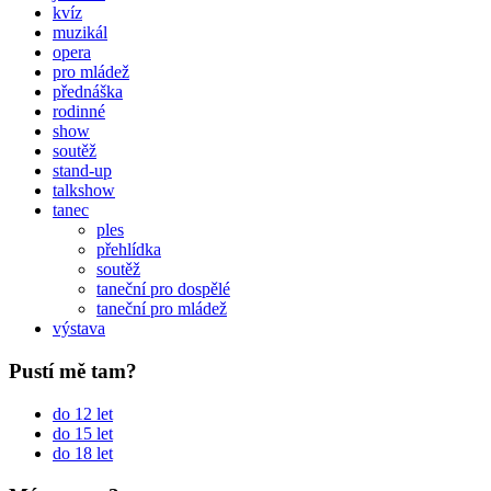
kvíz
muzikál
opera
pro mládež
přednáška
rodinné
show
soutěž
stand-up
talkshow
tanec
ples
přehlídka
soutěž
taneční pro dospělé
taneční pro mládež
výstava
Pustí mě tam?
do 12 let
do 15 let
do 18 let