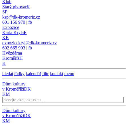
Klub
Starý pivovar
K
SP
ksp@dk-kromeriz.cz
601 156 970
|
fb
Expozice
Karla Kryla
E
KK
expozicekryl@dk-kromeriz.cz
602 665 903
|
fb
Hvězdárna
Kroměříž
H
K
hledat
řádky
kalendář
filtr
kontakt
menu
Dům kultury
v Kroměříži
DK
KM
Dům kultury
v Kroměříži
DK
KM