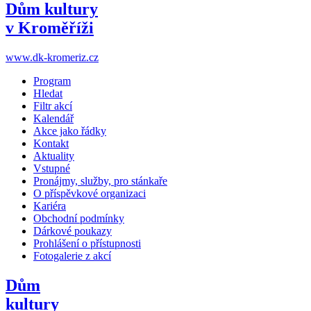
Dům kultury
v Kroměříži
www.dk-kromeriz.cz
Program
Hledat
Filtr akcí
Kalendář
Akce jako řádky
Kontakt
Aktuality
Vstupné
Pronájmy, služby, pro stánkaře
O příspěvkové organizaci
Kariéra
Obchodní podmínky
Dárkové poukazy
Prohlášení o přístupnosti
Fotogalerie z akcí
Dům
kultury