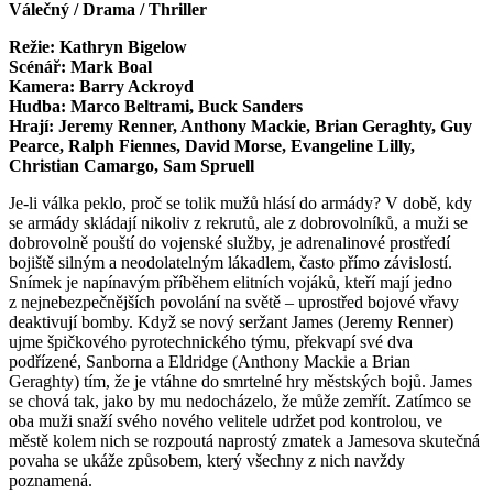
Válečný / Drama / Thriller
Režie: Kathryn Bigelow
Scénář: Mark Boal
Kamera: Barry Ackroyd
Hudba: Marco Beltrami, Buck Sanders
Hrají: Jeremy Renner, Anthony Mackie, Brian Geraghty, Guy
Pearce, Ralph Fiennes, David Morse, Evangeline Lilly,
Christian Camargo, Sam Spruell
Je-li válka peklo, proč se tolik mužů hlásí do armády? V době, kdy
se armády skládají nikoliv z rekrutů, ale z dobrovolníků, a muži se
dobrovolně pouští do vojenské služby, je adrenalinové prostředí
bojiště silným a neodolatelným lákadlem, často přímo závislostí.
Snímek je napínavým příběhem elitních vojáků, kteří mají jedno
z nejnebezpečnějších povolání na světě – uprostřed bojové vřavy
deaktivují bomby. Když se nový seržant James (Jeremy Renner)
ujme špičkového pyrotechnického týmu, překvapí své dva
podřízené, Sanborna a Eldridge (Anthony Mackie a Brian
Geraghty) tím, že je vtáhne do smrtelné hry městských bojů. James
se chová tak, jako by mu nedocházelo, že může zemřít. Zatímco se
oba muži snaží svého nového velitele udržet pod kontrolou, ve
městě kolem nich se rozpoutá naprostý zmatek a Jamesova skutečná
povaha se ukáže způsobem, který všechny z nich navždy
poznamená.