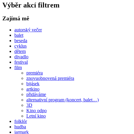
Výběr akcí filtrem
Zajímá mě
autorský večer
balet
beseda
cyklus
dětem
divadlo
festival
film
premiéra
znovuobnovená premiéra
bijásek
artkino
přidáváme
alternativní program (koncert, balet…)
3D
Kino odpo
Letní kino
folklór
hudba
jarmark