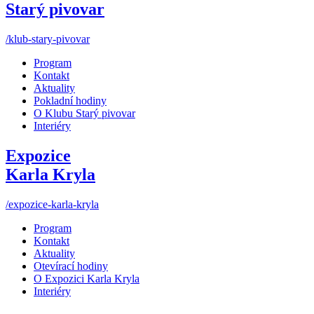
Starý pivovar
/klub-stary-pivovar
Program
Kontakt
Aktuality
Pokladní hodiny
O Klubu Starý pivovar
Interiéry
Expozice
Karla Kryla
/expozice-karla-kryla
Program
Kontakt
Aktuality
Otevírací hodiny
O Expozici Karla Kryla
Interiéry