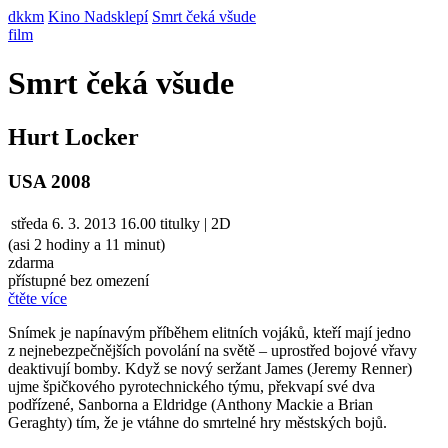
dkkm
Kino Nadsklepí
Smrt čeká všude
film
Smrt čeká všude
Hurt Locker
USA 2008
středa
6. 3. 2013
16.00
titulky | 2D
(asi 2 hodiny a 11 minut)
zdarma
přístupné bez omezení
čtěte více
Snímek je napínavým příběhem elitních vojáků, kteří mají jedno
z nejnebezpečnějších povolání na světě – uprostřed bojové vřavy
deaktivují bomby. Když se nový seržant James (Jeremy Renner)
ujme špičkového pyrotechnického týmu, překvapí své dva
podřízené, Sanborna a Eldridge (Anthony Mackie a Brian
Geraghty) tím, že je vtáhne do smrtelné hry městských bojů.