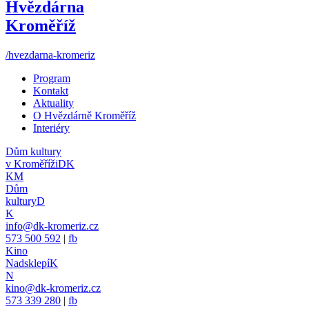
Hvězdárna
Kroměříž
/hvezdarna-kromeriz
Program
Kontakt
Aktuality
O Hvězdárně Kroměříž
Interiéry
Dům kultury
v Kroměříži
DK
KM
Dům
kultury
D
K
info@dk-kromeriz.cz
573 500 592
|
fb
Kino
Nadsklepí
K
N
kino@dk-kromeriz.cz
573 339 280
|
fb