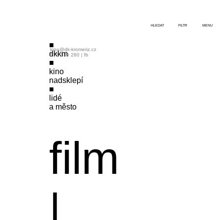
HLEDAT
FILTR
MENU
kino@dk-kromeriz.cz
dkkm
573 339 280
|
fb
kino
nadsklepí
lidé
a město
film
|