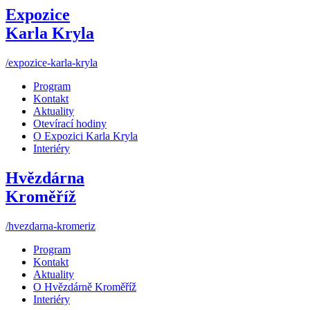
Expozice
Karla Kryla
/expozice-karla-kryla
Program
Kontakt
Aktuality
Otevírací hodiny
O Expozici Karla Kryla
Interiéry
Hvězdárna
Kroměříž
/hvezdarna-kromeriz
Program
Kontakt
Aktuality
O Hvězdárně Kroměříž
Interiéry