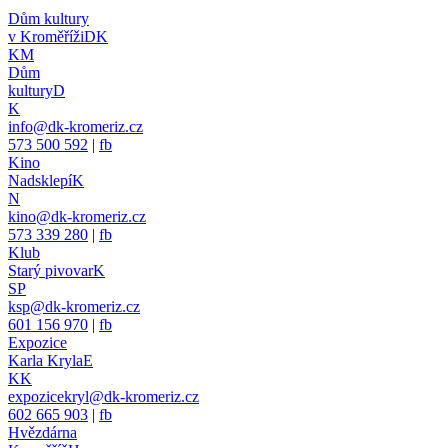
Dům kultury
v Kroměříži
DK
KM
Dům
kultury
D
K
info@dk-kromeriz.cz
573 500 592
|
fb
Kino
Nadsklepí
K
N
kino@dk-kromeriz.cz
573 339 280
|
fb
Klub
Starý pivovar
K
SP
ksp@dk-kromeriz.cz
601 156 970
|
fb
Expozice
Karla Kryla
E
KK
expozicekryl@dk-kromeriz.cz
602 665 903
|
fb
Hvězdárna