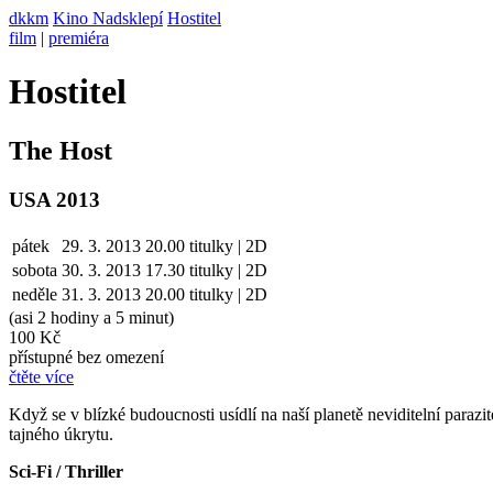
dkkm
Kino Nadsklepí
Hostitel
film
|
premiéra
Hostitel
The Host
USA 2013
pátek
29. 3. 2013
20.00
titulky | 2D
sobota
30. 3.
2013
17.30
titulky | 2D
neděle
31. 3.
2013
20.00
titulky | 2D
(asi 2 hodiny a 5 minut)
100 Kč
přístupné bez omezení
čtěte více
Když se v blízké budoucnosti usídlí na naší planetě neviditelní parazi
tajného úkrytu.
Sci-Fi / Thriller