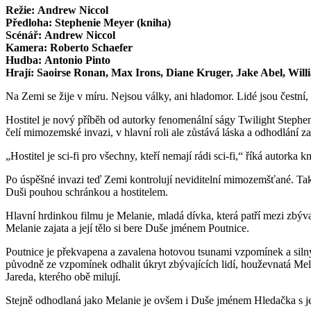
Režie: Andrew Niccol
Předloha: Stephenie Meyer (kniha)
Scénář: Andrew Niccol
Kamera: Roberto Schaefer
Hudba: Antonio Pinto
Hrají: Saoirse Ronan, Max Irons, Diane Kruger, Jake Abel, Wil
Na Zemi se žije v míru. Nejsou války, ani hladomor. Lidé jsou čestní, 
Hostitel je nový příběh od autorky fenomenální ságy Twilight Stephen
čelí mimozemské invazi, v hlavní roli ale zůstává láska a odhodlání z
„Hostitel je sci-fi pro všechny, kteří nemají rádi sci-fi,“ říká autorka
Po úspěšné invazi teď Zemi kontrolují neviditelní mimozemšťané. Takz
Duši pouhou schránkou a hostitelem.
Hlavní hrdinkou filmu je Melanie, mladá dívka, která patří mezi zbýva
Melanie zajata a její tělo si bere Duše jménem Poutnice.
Poutnice je překvapena a zavalena hotovou tsunami vzpomínek a silných
původně ze vzpomínek odhalit úkryt zbývajících lidí, houževnatá Mel
Jareda, kterého obě milují.
Stejně odhodlaná jako Melanie je ovšem i Duše jménem Hledačka s j