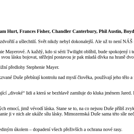
liam Hurt, Frances Fisher, Chandler Canterbury, Phil Austin, Bo
zdvořilí a ušlechtilí. Svět nikdy nebyl dokonalejší. Ale už to není NÁŠ 
ie Mayerové. A každý, kdo si sérii Twilight oblíbil, bude spokojený i
a svou lásku bojovat, stěžejní postavou je pak mladá dívka na hraně dv
 knižní předlohy Stephenie Mayer.
vané Duše přebírají kontrolu nad myslí člověka, používají jeho tělo a z
jící „divoké“ lidi a která se bezhlavě zamiluje do kluka jménem Jared. 
 emocí, jimž vévodí láska. Stane se to, na co nejsou Duše příliš zvykl
anie ji v nich ale ukáže sílu lásky. Mimozemská Duše sama této síle ne
ediným úkolem – dopadení všech přeživších a ochrana nové rasy.