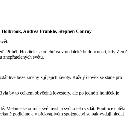
yd Holbrook, Andrea Frankle, Stephen Conroy
svět.
 teď. Příběh Hostitele se odehrává v nedaleké budoucnosti, kdy Země
ou znepřátelených světů.
dánlivě beze změny žijí jejich životy. Každý člověk se stane pro
Byla by to celkem obyčejná lovestory, ale po jedné z honiček je
é. Melanie se odmítá své mysli a svého těla vzdát. Poutnice chtěla
čekaně podlehne a v překvapivém spojenectví se pak vydají hledat