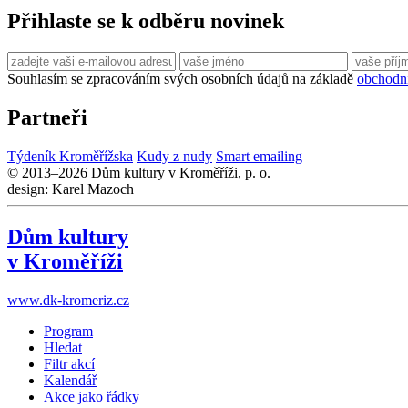
Přihlaste se k odběru novinek
Souhlasím se zpracováním svých osobních údajů na základě
obchodn
Partneři
Týdeník Kroměřížska
Kudy z nudy
Smart emailing
© 2013–2026 Dům kultury v Kroměříži, p. o.
design: Karel Mazoch
Dům kultury
v Kroměříži
www.dk-kromeriz.cz
Program
Hledat
Filtr akcí
Kalendář
Akce jako řádky