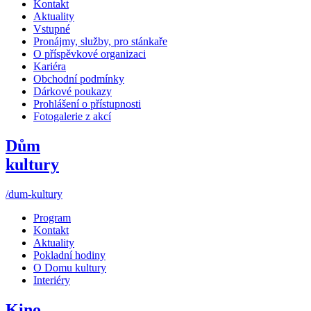
Kontakt
Aktuality
Vstupné
Pronájmy, služby, pro stánkaře
O příspěvkové organizaci
Kariéra
Obchodní podmínky
Dárkové poukazy
Prohlášení o přístupnosti
Fotogalerie z akcí
Dům
kultury
/dum-kultury
Program
Kontakt
Aktuality
Pokladní hodiny
O Domu kultury
Interiéry
Kino