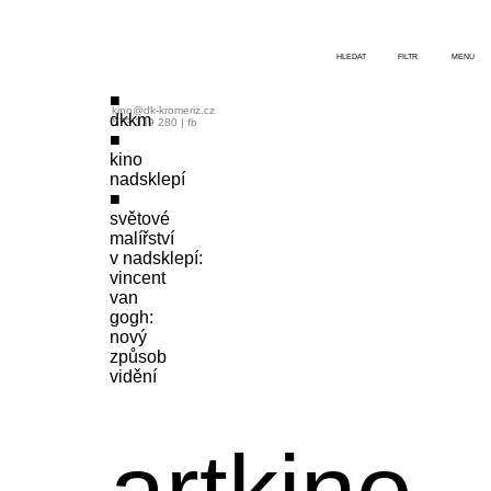
HLEDAT
FILTR
MENU
kino@dk-kromeriz.cz
dkkm
573 339 280
|
fb
kino
nadsklepí
světové
malířství
v nadsklepí:
vincent
van
gogh:
nový
způsob
vidění
artkino