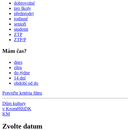
dobrovolné
pro školy
předprodej
rodinné
senioři
studenti
ZTP
ZTP/P
Mám čas?
dnes
zítra
do týdne
14 dní
období od do
Potvrďte kritéria filtru
Dům kultury
v Kroměříži
DK
KM
Zvolte datum