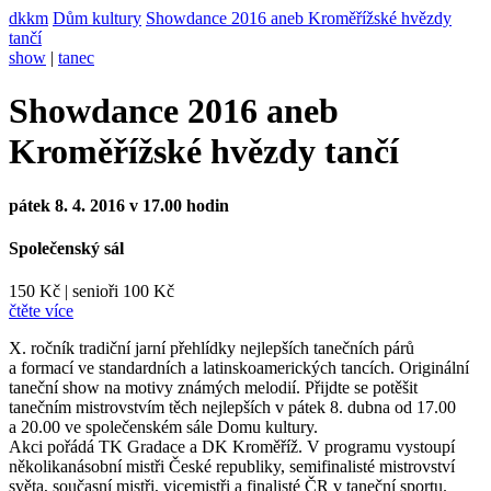
dkkm
Dům kultury
Showdance 2016 aneb Kroměřížské hvězdy
tančí
show
|
tanec
Showdance 2016 aneb
Kroměřížské hvězdy tančí
pátek 8. 4. 2016 v 17.00 hodin
Společenský sál
150 Kč
|
senioři 100 Kč
čtěte více
X. ročník tradiční jarní přehlídky nejlepších tanečních párů
a formací ve standardních a latinskoamerických tancích. Originální
taneční show na motivy známých melodií. Přijdte se potěšit
tanečním mistrovstvím těch nejlepších v pátek 8. dubna od 17.00
a 20.00 ve společenském sále Domu kultury.
Akci pořádá TK Gradace a DK Kroměříž. V programu vystoupí
několikanásobní mistři České republiky, semifinalisté mistrovství
světa, současní mistři, vicemistři a finalisté ČR v taneční sportu.