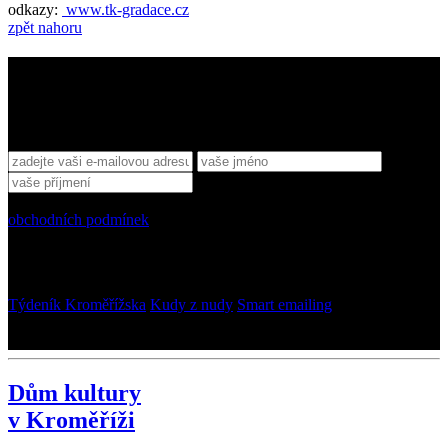
odkazy:
www.tk-gradace.cz
zpět nahoru
Sledujte nás
Přihlaste se k odběru novinek
Souhlasím se zpracováním svých osobních údajů na základě
obchodních podmínek
Partneři
Týdeník Kroměřížska
Kudy z nudy
Smart emailing
© 2013–2026 Dům kultury v Kroměříži, p. o.
design: Karel Mazoch
Dům kultury
v Kroměříži