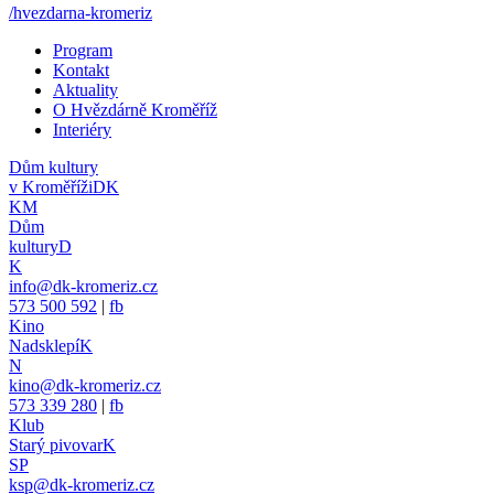
/hvezdarna-kromeriz
Program
Kontakt
Aktuality
O Hvězdárně Kroměříž
Interiéry
Dům kultury
v Kroměříži
DK
KM
Dům
kultury
D
K
info@dk-kromeriz.cz
573 500 592
|
fb
Kino
Nadsklepí
K
N
kino@dk-kromeriz.cz
573 339 280
|
fb
Klub
Starý pivovar
K
SP
ksp@dk-kromeriz.cz