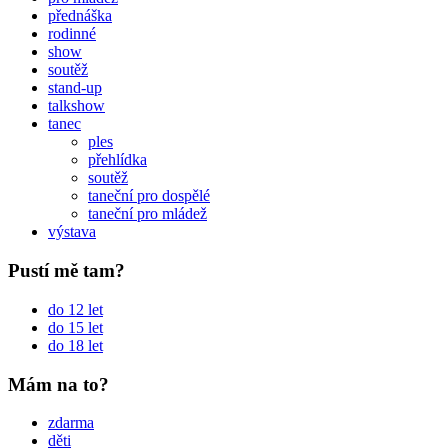
přednáška
rodinné
show
soutěž
stand-up
talkshow
tanec
ples
přehlídka
soutěž
taneční pro dospělé
taneční pro mládež
výstava
Pustí mě tam?
do 12 let
do 15 let
do 18 let
Mám na to?
zdarma
děti