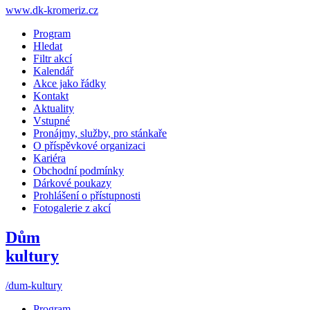
www.dk-kromeriz.cz
Program
Hledat
Filtr akcí
Kalendář
Akce jako řádky
Kontakt
Aktuality
Vstupné
Pronájmy, služby, pro stánkaře
O příspěvkové organizaci
Kariéra
Obchodní podmínky
Dárkové poukazy
Prohlášení o přístupnosti
Fotogalerie z akcí
Dům
kultury
/dum-kultury
Program