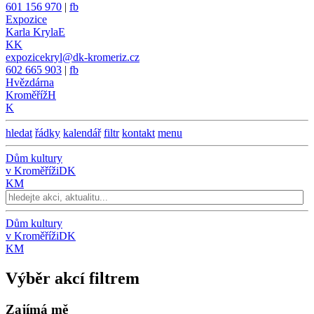
601 156 970
|
fb
Expozice
Karla Kryla
E
KK
expozicekryl@dk-kromeriz.cz
602 665 903
|
fb
Hvězdárna
Kroměříž
H
K
hledat
řádky
kalendář
filtr
kontakt
menu
Dům kultury
v Kroměříži
DK
KM
Dům kultury
v Kroměříži
DK
KM
Výběr akcí filtrem
Zajímá mě