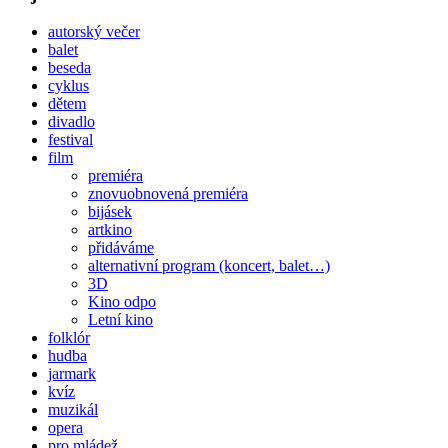
autorský večer
balet
beseda
cyklus
dětem
divadlo
festival
film
premiéra
znovuobnovená premiéra
bijásek
artkino
přidáváme
alternativní program (koncert, balet…)
3D
Kino odpo
Letní kino
folklór
hudba
jarmark
kvíz
muzikál
opera
pro mládež