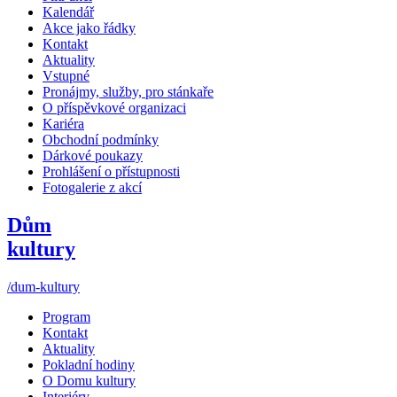
Kalendář
Akce jako řádky
Kontakt
Aktuality
Vstupné
Pronájmy, služby, pro stánkaře
O příspěvkové organizaci
Kariéra
Obchodní podmínky
Dárkové poukazy
Prohlášení o přístupnosti
Fotogalerie z akcí
Dům
kultury
/dum-kultury
Program
Kontakt
Aktuality
Pokladní hodiny
O Domu kultury
Interiéry