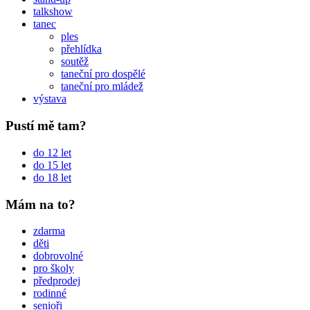
talkshow
tanec
ples
přehlídka
soutěž
taneční pro dospělé
taneční pro mládež
výstava
Pustí mě tam?
do 12 let
do 15 let
do 18 let
Mám na to?
zdarma
děti
dobrovolné
pro školy
předprodej
rodinné
senioři