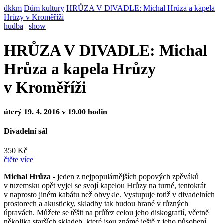
dkkm
Dům kultury
HRŮZA V DIVADLE: Michal Hrůza a kapela
Hrůzy v Kroměříži
hudba
|
show
HRŮZA V DIVADLE: Michal
Hrůza a kapela Hrůzy
v Kroměříži
úterý 19. 4. 2016 v 19.00 hodin
Divadelní sál
350 Kč
čtěte více
Michal Hrůza
- jeden z nejpopulárnějších popových zpěváků
v tuzemsku opět vyjel se svojí kapelou Hrůzy na turné, tentokrát
v naprosto jiném kabátu než obvykle. Vystupuje totiž v divadelních
prostorech a akusticky, skladby tak budou hrané v různých
úpravách. Můžete se těšit na průřez celou jeho diskografií, včetně
několika starších skladeb, které jsou známé ještě z jeho působení