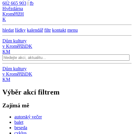
602 665 903
|
fb
Hvězdárna
Kroměříž
H
K
hledat
řádky
kalendář
filtr
kontakt
menu
Dům kultury
v Kroměříži
DK
KM
Dům kultury
v Kroměříži
DK
KM
Výběr akcí filtrem
Zajímá mě
autorský večer
balet
beseda
cyklus