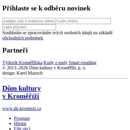
Přihlaste se k odběru novinek
Souhlasím se zpracováním svých osobních údajů na základě
obchodních podmínek
Partneři
Týdeník Kroměřížska
Kudy z nudy
Smart emailing
© 2013–2026 Dům kultury v Kroměříži, p. o.
design: Karel Mazoch
Dům kultury
v Kroměříži
www.dk-kromeriz.cz
Program
Hledat
Filtr akcí