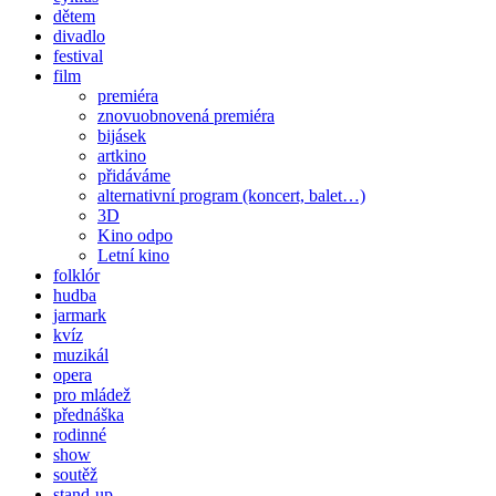
dětem
divadlo
festival
film
premiéra
znovuobnovená premiéra
bijásek
artkino
přidáváme
alternativní program (koncert, balet…)
3D
Kino odpo
Letní kino
folklór
hudba
jarmark
kvíz
muzikál
opera
pro mládež
přednáška
rodinné
show
soutěž
stand-up