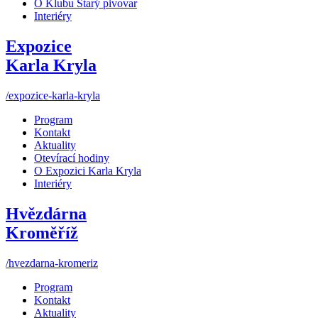
O Klubu Starý pivovar
Interiéry
Expozice
Karla Kryla
/expozice-karla-kryla
Program
Kontakt
Aktuality
Otevírací hodiny
O Expozici Karla Kryla
Interiéry
Hvězdárna
Kroměříž
/hvezdarna-kromeriz
Program
Kontakt
Aktuality