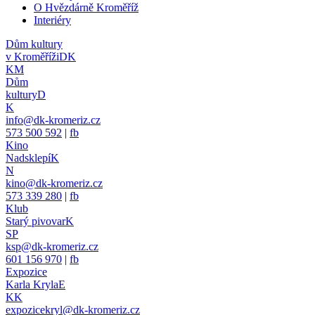
O Hvězdárně Kroměříž
Interiéry
Dům kultury
v Kroměříži
DK
KM
Dům
kultury
D
K
info@dk-kromeriz.cz
573 500 592
|
fb
Kino
Nadsklepí
K
N
kino@dk-kromeriz.cz
573 339 280
|
fb
Klub
Starý pivovar
K
SP
ksp@dk-kromeriz.cz
601 156 970
|
fb
Expozice
Karla Kryla
E
KK
expozicekryl@dk-kromeriz.cz