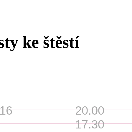
ty ke štěstí
016
20.00
17.30