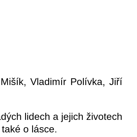
išík, Vladimír Polívka, Jiří
dých lidech a jejich životech
 také o lásce.