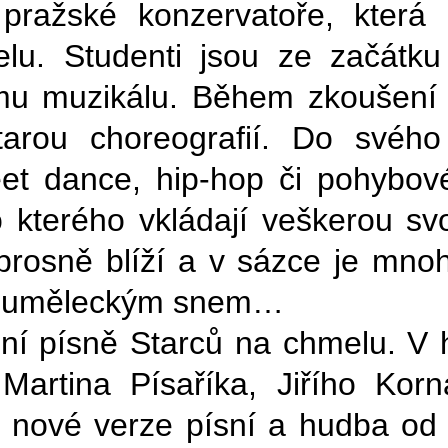
 pražské konzervatoře, která
lu. Studenti jsou ze začátk
u muzikálu. Během zkoušení je
tarou choreografií. Do svého
reet dance, hip-hop či pohybo
 kterého vkládají veškerou svo
prosně blíží a v sázce je mn
za uměleckým snem…
dní písně Starců na chmelu. V h
artina Písaříka, Jiřího Korn
ní nové verze písní a hudba od