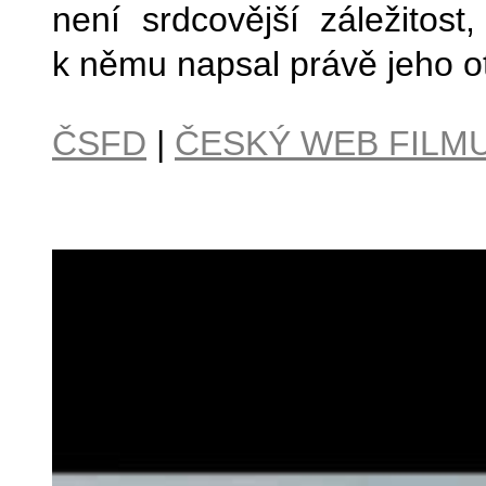
není srdcovější záležitos
k němu napsal právě jeho o
ČSFD
|
ČESKÝ WEB FILM