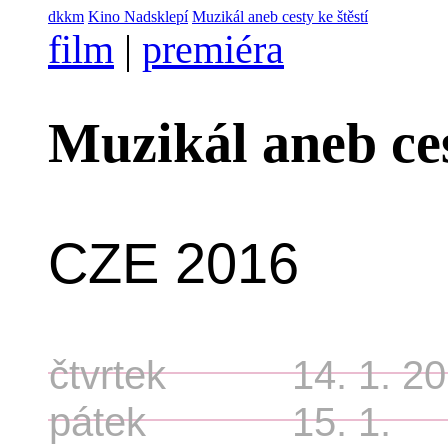
dkkm
Kino Nadsklepí
Muzikál aneb cesty ke štěstí
film
|
premiéra
Muzikál aneb ces
CZE 2016
čtvrtek
14. 1. 2
pátek
15. 1.