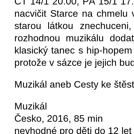
ČT 14/1 20.00, PÁ 15/1 17
nacvičit Starce na chmelu
starou látkou znechuceni
rozhodnou muzikálu dodat 
klasický tanec s hip-hopem
protože v sázce je jejich bud
Muzikál aneb Cesty ke štěst
Muzikál
Česko, 2016, 85 min
nevhodné pro děti do 12 let