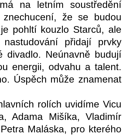
 má na letním soustředění
u znechucení, že se budou
 pohltí kouzlo Starců, ale
 nastudování přidají prvky
vé divadlo. Neúnavně budují
u energii, odvahu a talent.
oho. Úspěch může znamenat
lavních rolích uvidíme Vicu
a, Adama Mišíka, Vladimír
 Petra Maláska, pro kterého