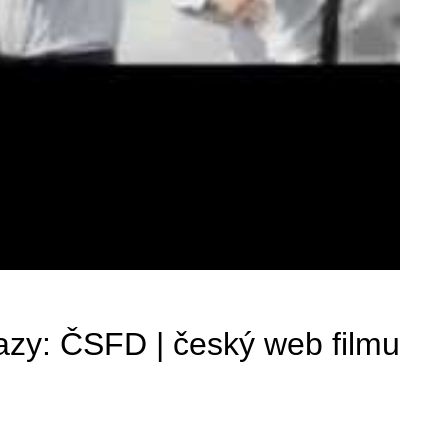
azy:
ČSFD
|
český web filmu