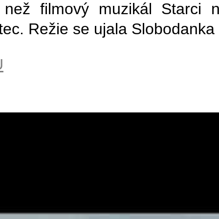
t, než filmový muzikál Starc
tec. Režie se ujala Slobodanka
U