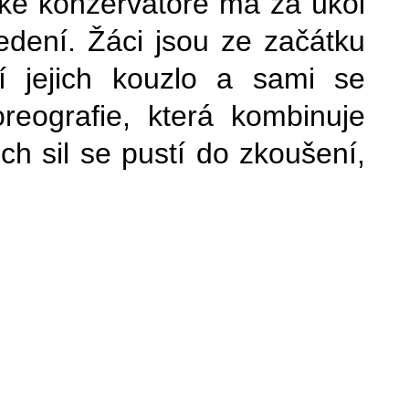
ké konzervatoře má za úkol
dení. Žáci jsou ze začátku
í jejich kouzlo a sami se
eografie, která kombinuje
h sil se pustí do zkoušení,