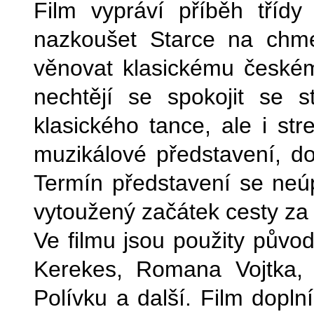
Film vypráví příběh třídy
nazkoušet Starce na chme
věnovat klasickému českém
nechtějí se spokojit se s
klasického tance, ale i st
muzikálové představení, do
Termín představení se neú
vytoužený začátek cesty 
Ve filmu jsou použity půvo
Kerekes, Romana Vojtka, M
Polívku a další. Film dopl