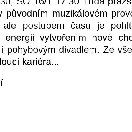
.30, SO 16/1 17.30
Třída pražs
 v původním muzikálovém prove
, ale postupem času je pohlt
energii vytvořením nové chor
 i pohybovým divadlem. Ze všec
oucí kariéra...
í