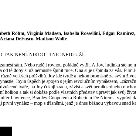
sabeth Röhm, Virginia Madsen, Isabella Rossellini, Édgar Ramíre
, Ariana DeFusco, Madison Wolfe
O TAK NENÍ. NIKDO TI NIC NEDLUŽÍ.
zamést sám. Nebo raději rovnou pořádně vytřít. A Joy, hrdinka stejnoj
d té doby si už nemusíte špinit ruce. Ona si je ušpinila za vás. Film 
různě velkých průšvihů. Joy jde tvrdě a nekompromisně za svým životn
 dynastie. Joyin úspěch je spojen s jejím revolučním vynálezem, „zázr
rácené tváře, na Joy čekají zrada, závist a svět nemilosrdného obchodu. 
ní holkou a tak si dokáže podle vlastních představ upravit jak svůj živo
 Jennifer Lawrence, Bradley Cooperem a Robertem De Nirem a vypráví da
ůj první vynález – mop s třásněmi, jenž je dnes běžnou výbavou snad 