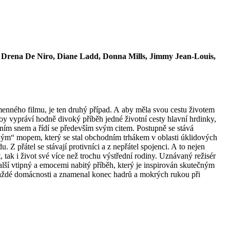
z, Drena De Niro, Diane Ladd, Donna Mills, Jimmy Jean-Louis,
menného filmu, je ten druhý případ. A aby měla svou cestu životem
Joy vypráví hodně divoký příběh jedné životní cesty hlavní hrdinky,
ím snem a řídí se především svým citem. Postupně se stává
ačným“ mopem, který se stal obchodním trhákem v oblasti úklidových
Z přátel se stávají protivníci a z nepřátel spojenci. A to nejen
t, tak i život své více než trochu výstřední rodiny. Uznávaný režisér
lší vtipný a emocemi nabitý příběh, který je inspirován skutečným
každé domácnosti a znamenal konec hadrů a mokrých rukou při