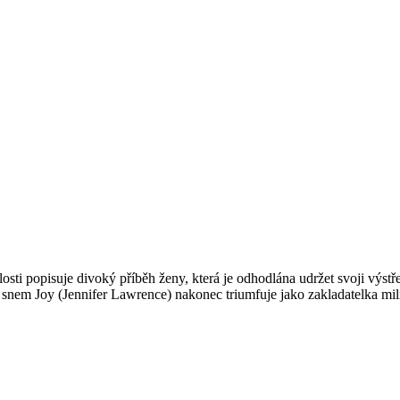
osti popisuje divoký příběh ženy, která je odhodlána udržet svoji výstř
em Joy (Jennifer Lawrence) nakonec triumfuje jako zakladatelka miliar