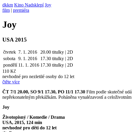
dkkm
Kino Nadsklepí
Joy
film
|
premiéra
Joy
USA 2015
čtvrtek
7. 1. 2016
20.00
titulky | 2D
sobota
9. 1.
2016
17.30
titulky | 2D
pondělí
11. 1.
2016
17.30
titulky | 2D
110 Kč
nevhodné pro nezletilé osoby do 12 let
čtěte více
ČT 7/1 20.00, SO 9/1 17.30, PO 11/1 17.30
Film podle skutečné udál
nepřekonatelným překážkám. Poháněna vynalézavostí a celoživotním sn
Joy
Životopisný / Komedie / Drama
USA, 2015, 124 min
nevhodné pro děti do 12 let