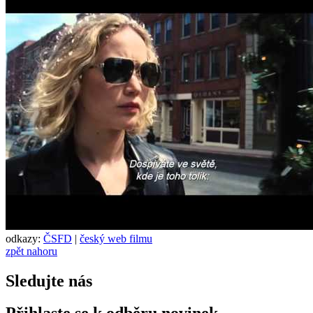
odkazy:
ČSFD
|
český web filmu
zpět nahoru
Sledujte nás