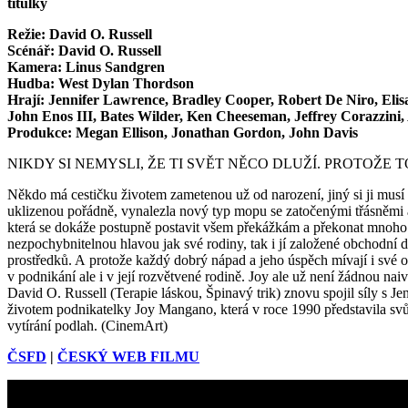
titulky
Režie: David O. Russell
Scénář: David O. Russell
Kamera: Linus Sandgren
Hudba: West Dylan Thordson
Hrají: Jennifer Lawrence, Bradley Cooper, Robert De Niro, Eli
John Enos III, Bates Wilder, Ken Cheeseman, Jeffrey Corazzini
Produkce: Megan Ellison, Jonathan Gordon, John Davis
NIKDY SI NEMYSLI, ŽE TI SVĚT NĚCO DLUŽÍ. PROTOŽE T
Někdo má cestičku životem zametenou už od narození, jiný si ji musí 
uklizenou pořádně, vynalezla nový typ mopu se zatočenými třásněmi a o
která se dokáže postupně postavit všem překážkám a překonat mnoho 
nezpochybnitelnou hlavou jak své rodiny, tak i jí založené obchodní
prostředků. A protože každý dobrý nápad a jeho úspěch mívají i své odv
v podnikání ale i v její rozvětvené rodině. Joy ale už není žádnou naiv
David O. Russell (Terapie láskou, Špinavý trik) znovu spojil síly s
životem podnikatelky Joy Mangano, která v roce 1990 představila sv
vytírání podlah. (CinemArt)
ČSFD
|
ČESKÝ WEB FILMU