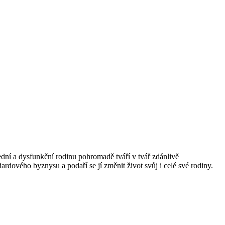
ední a dysfunkční rodinu pohromadě tváří v tvář zdánlivě
dového byznysu a podaří se jí změnit život svůj i celé své rodiny.