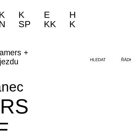
K
K
E
H
N
SP
KK
K
eamers +
ájezdu
HLEDAT
ŘÁD
anec
RS
E