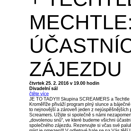
MECHTLE
ÚČASTNÍC
ZÁJEZDU
čtvrtek 25. 2. 2016 v 19.00 hodin
Divadelní sál
čtěte více
JE TO TADY!!! Skupina SCREAMERS a Techtle 
Kroměříže přiváží program plný slunce a báječné 
to nejnovější a zároveň jeden z nejúspěšnějších
Screamers. Užijte si společně s námi nezapome
„dovolenou snů“, ve které budeme všichni účastn
společného zájezdu. Rezervujte si včas své palubn
míst je omezen!!! V odletové hale se na Vás těší