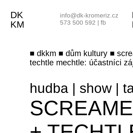
DK
info@dk-kromeriz.cz
573 500 592
|
fb
KM
dkkm
dům kultury
scr
techtle mechtle: účastníci z
hudba
|
show
|
t
SCREAME
+ TECHTL