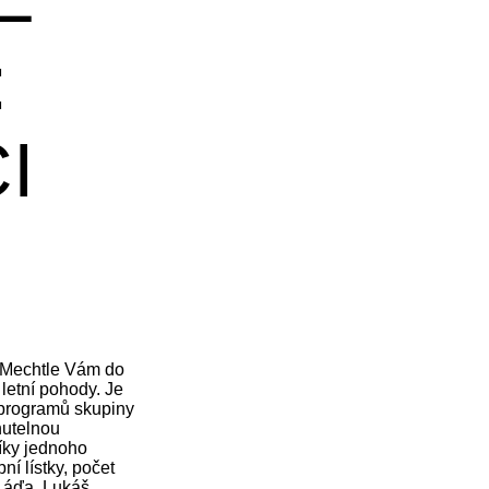
:
I
Mechtle Vám do
letní pohody. Je
 programů skupiny
nutelnou
íky jednoho
í lístky, počet
 Láďa, Lukáš,