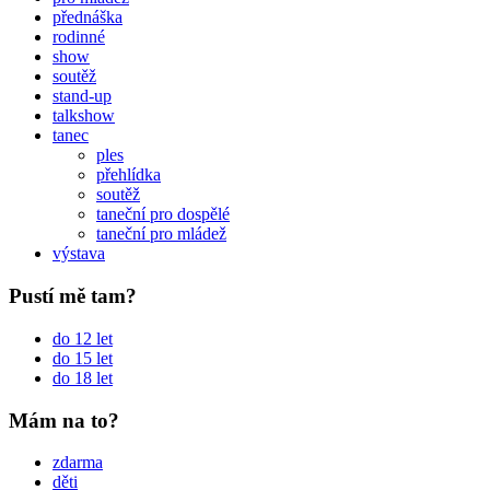
přednáška
rodinné
show
soutěž
stand-up
talkshow
tanec
ples
přehlídka
soutěž
taneční pro dospělé
taneční pro mládež
výstava
Pustí mě tam?
do 12 let
do 15 let
do 18 let
Mám na to?
zdarma
děti