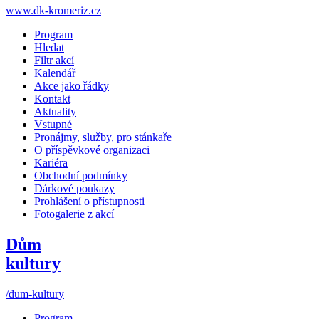
www.dk-kromeriz.cz
Program
Hledat
Filtr akcí
Kalendář
Akce jako řádky
Kontakt
Aktuality
Vstupné
Pronájmy, služby, pro stánkaře
O příspěvkové organizaci
Kariéra
Obchodní podmínky
Dárkové poukazy
Prohlášení o přístupnosti
Fotogalerie z akcí
Dům
kultury
/dum-kultury
Program