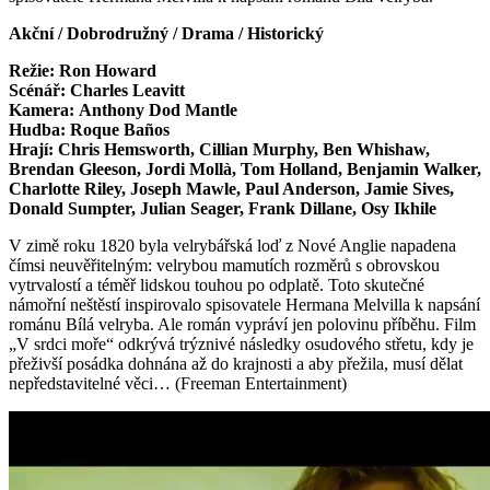
Akční / Dobrodružný / Drama / Historický
Režie: Ron Howard
Scénář: Charles Leavitt
Kamera: Anthony Dod Mantle
Hudba: Roque Baños
Hrají: Chris Hemsworth, Cillian Murphy, Ben Whishaw,
Brendan Gleeson, Jordi Mollà, Tom Holland, Benjamin Walker,
Charlotte Riley, Joseph Mawle, Paul Anderson, Jamie Sives,
Donald Sumpter, Julian Seager, Frank Dillane, Osy Ikhile
V zimě roku 1820 byla velrybářská loď z Nové Anglie napadena
čímsi neuvěřitelným: velrybou mamutích rozměrů s obrovskou
vytrvalostí a téměř lidskou touhou po odplatě. Toto skutečné
námořní neštěstí inspirovalo spisovatele Hermana Melvilla k napsání
románu Bílá velryba. Ale román vypráví jen polovinu příběhu. Film
„V srdci moře“ odkrývá trýznivé následky osudového střetu, kdy je
přeživší posádka dohnána až do krajnosti a aby přežila, musí dělat
nepředstavitelné věci… (Freeman Entertainment)