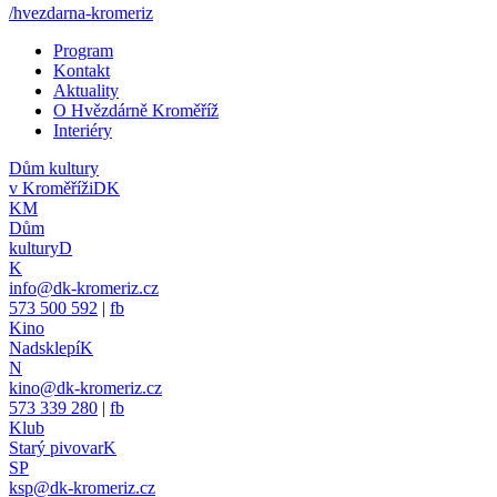
/hvezdarna-kromeriz
Program
Kontakt
Aktuality
O Hvězdárně Kroměříž
Interiéry
Dům kultury
v Kroměříži
DK
KM
Dům
kultury
D
K
info@dk-kromeriz.cz
573 500 592
|
fb
Kino
Nadsklepí
K
N
kino@dk-kromeriz.cz
573 339 280
|
fb
Klub
Starý pivovar
K
SP
ksp@dk-kromeriz.cz