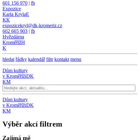
601 156 970
|
fb
Expozice
Karla Kryla
E
KK
expozicekryl@dk-kromeriz.cz
602 665 903
|
fb
Hvězdárna
Kroměříž
H
K
hledat
řádky
kalendář
filtr
kontakt
menu
Dům kultury
v Kroměříži
DK
KM
Dům kultury
v Kroměříži
DK
KM
Výběr akcí filtrem
Zajímá mě