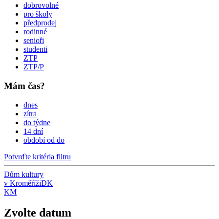
dobrovolné
pro školy
předprodej
rodinné
senioři
studenti
ZTP
ZTP/P
Mám čas?
dnes
zítra
do týdne
14 dní
období od do
Potvrďte kritéria filtru
Dům kultury
v Kroměříži
DK
KM
Zvolte datum