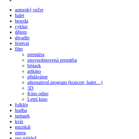
autorský večer
balet
beseda
cyklus
dětem
divadlo
festival
film
premiéra
znovuobnovená premiéra
bijásek
artkino
přidáváme
alternativní program (koncert, balet…)
3D
Kino odpo
Letní kino
folklór
hudba
jarmark
kvíz
muzikál
opera
pro mládež