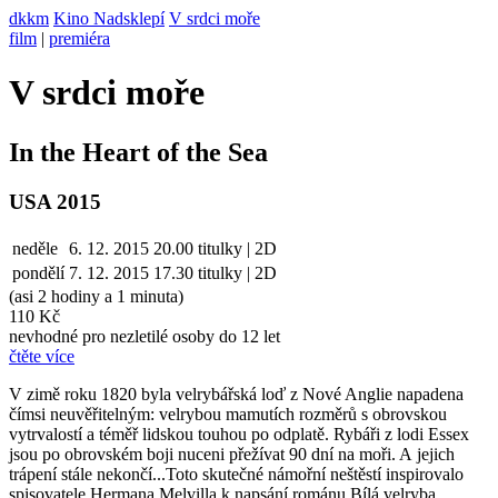
dkkm
Kino Nadsklepí
V srdci moře
film
|
premiéra
V srdci moře
In the Heart of the Sea
USA 2015
neděle
6. 12. 2015
20.00
titulky | 2D
pondělí
7. 12.
2015
17.30
titulky | 2D
(asi 2 hodiny a 1 minuta)
110 Kč
nevhodné pro nezletilé osoby do 12 let
čtěte více
V zimě roku 1820 byla velrybářská loď z Nové Anglie napadena
čímsi neuvěřitelným: velrybou mamutích rozměrů s obrovskou
vytrvalostí a téměř lidskou touhou po odplatě. Rybáři z lodi Essex
jsou po obrovském boji nuceni přežívat 90 dní na moři. A jejich
trápení stále nekončí...Toto skutečné námořní neštěstí inspirovalo
spisovatele Hermana Melvilla k napsání románu Bílá velryba.