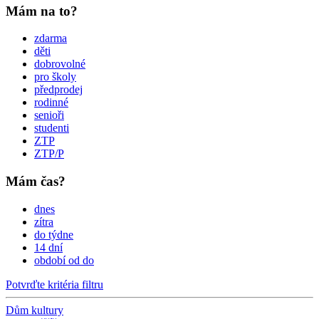
Mám na to?
zdarma
děti
dobrovolné
pro školy
předprodej
rodinné
senioři
studenti
ZTP
ZTP/P
Mám čas?
dnes
zítra
do týdne
14 dní
období od do
Potvrďte kritéria filtru
Dům kultury