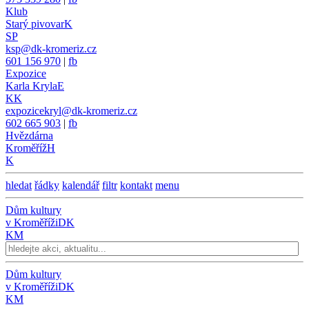
Klub
Starý pivovar
K
SP
ksp@dk-kromeriz.cz
601 156 970
|
fb
Expozice
Karla Kryla
E
KK
expozicekryl@dk-kromeriz.cz
602 665 903
|
fb
Hvězdárna
Kroměříž
H
K
hledat
řádky
kalendář
filtr
kontakt
menu
Dům kultury
v Kroměříži
DK
KM
Dům kultury
v Kroměříži
DK
KM