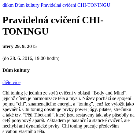
dkkm
Dům kultury
Pravidelná cvičení CHI-TONINGU
Pravidelná cvičení CHI-
TONINGU
úterý 29. 9. 2015
(do 28. 6. 2016, 19.00 hodin)
Dům kultury
čtěte více
Chi toning je jedním ze stylů cvičení v oblasti “Body and Mind”,
jejichž cílem je harmonizace těla a mysli. Název pochází se spojení
pojmu “chi”, znamenajícího energii, a “toning”, jenž lze vyložit jako
zpevnění.
Chi toning obsahuje prvky power jógy, pilates, strečinku
a také tzv. “Pěti Tibeťanů”, které jsou sestaveny tak, aby působily na
celý pohybový aparát. Základem je balanční a statické cvičení, ale
nechybí ani dynamické prvky. Chi toning pracuje především
s vahou vlastního těla.