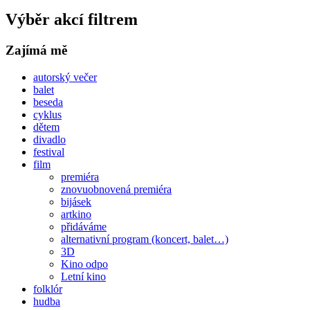
Výběr akcí filtrem
Zajímá mě
autorský večer
balet
beseda
cyklus
dětem
divadlo
festival
film
premiéra
znovuobnovená premiéra
bijásek
artkino
přidáváme
alternativní program (koncert, balet…)
3D
Kino odpo
Letní kino
folklór
hudba