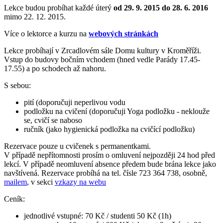
Lekce budou probíhat každé úterý
od 29. 9. 2015 do 28. 6. 2016
mimo 22. 12. 2015.
Více o lektorce a kurzu na
webových stránkách
Lekce probíhají v Zrcadlovém sále Domu kultury v Kroměříži.
Vstup do budovy bočním vchodem (hned vedle Parády 17.45-
17.55) a po schodech až nahoru.
S sebou:
pití (doporučuji neperlivou vodu
podložku na cvičení (doporučuji Yoga podložku - neklouže
se, cvičí se naboso
ručník (jako hygienická podložka na cvičící podložku)
Rezervace pouze u cvičenek s permanentkami.
V případě nepřítomnosti prosím o omluvení nejpozději 24 hod před
lekcí. V případě neomluvení absence předem bude brána lekce jako
navštívená. Rezervace probíhá na tel. čísle 723 364 738, osobně,
mailem
, v sekci
vzkazy na webu
Ceník:
jednotlivé vstupné: 70 Kč / studenti 50 Kč (1h)