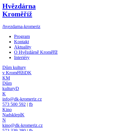
Hvězdárna
Kroměříž
/hvezdarna-kromeriz
Program
Kontakt
Aktuality
O Hvězdárně Kroměříž
Interiéry
Dům kultury
v Kroměříži
DK
KM
Dům
kultury
D
K
info@dk-kromeriz.cz
573 500 592
|
fb
Kino
Nadsklepí
K
N
kino@dk-kromeriz.cz
573 339 280
|
fb