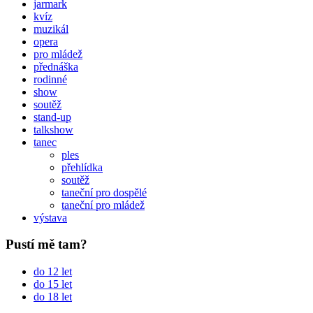
jarmark
kvíz
muzikál
opera
pro mládež
přednáška
rodinné
show
soutěž
stand-up
talkshow
tanec
ples
přehlídka
soutěž
taneční pro dospělé
taneční pro mládež
výstava
Pustí mě tam?
do 12 let
do 15 let
do 18 let