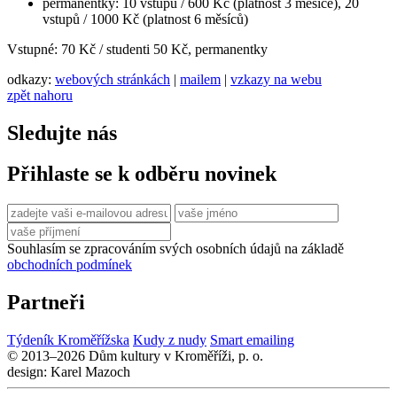
permanentky: 10 vstupů / 600 Kč (platnost 3 měsíce), 20
vstupů / 1000 Kč (platnost 6 měsíců)
Vstupné: 70 Kč / studenti 50 Kč, permanentky
odkazy:
webových stránkách
|
mailem
|
vzkazy na webu
zpět nahoru
Sledujte nás
Přihlaste se k odběru novinek
Souhlasím se zpracováním svých osobních údajů na základě
obchodních podmínek
Partneři
Týdeník Kroměřížska
Kudy z nudy
Smart emailing
© 2013–2026 Dům kultury v Kroměříži, p. o.
design: Karel Mazoch