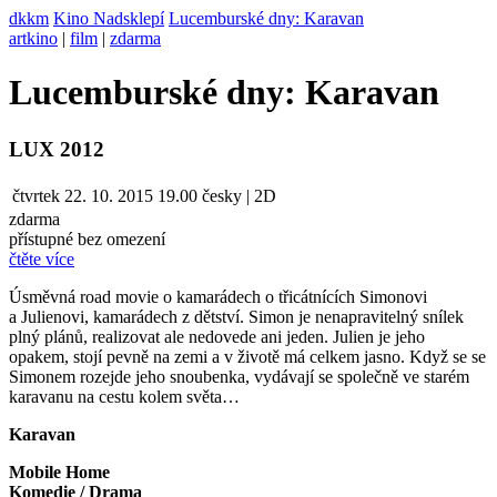
dkkm
Kino Nadsklepí
Lucemburské dny: Karavan
artkino
|
film
|
zdarma
Lucemburské dny: Karavan
LUX 2012
čtvrtek
22. 10. 2015
19.00
česky | 2D
zdarma
přístupné bez omezení
čtěte více
Úsměvná road movie o kamarádech o třicátnících Simonovi
a Julienovi, kamarádech z dětství. Simon je nenapravitelný snílek
plný plánů, realizovat ale nedovede ani jeden. Julien je jeho
opakem, stojí pevně na zemi a v životě má celkem jasno. Když se se
Simonem rozejde jeho snoubenka, vydávají se společně ve starém
karavanu na cestu kolem světa…
Karavan
Mobile Home
Komedie / Drama