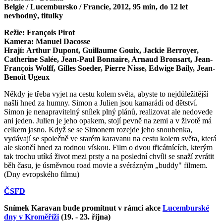
Belgie / Lucembursko / Francie, 2012, 95 min, do 12 let
nevhodný, titulky
Režie: François Pirot
Kamera: Manuel Dacosse
Hrají: Arthur Dupont, Guillaume Gouix, Jackie Berroyer,
Catherine Salée, Jean-Paul Bonnaire, Arnaud Bronsart, Jean-
François Wolff, Gilles Soeder, Pierre Nisse, Edwige Baily, Jean-
Benoît Ugeux
Někdy je třeba vyjet na cestu kolem světa, abyste to nejdůležitější
našli hned za humny. Simon a Julien jsou kamarádi od dětství.
Simon je nenapravitelný snílek plný plánů, realizovat ale nedovede
ani jeden. Julien je jeho opakem, stojí pevně na zemi a v životě má
celkem jasno. Když se se Simonem rozejde jeho snoubenka,
vydávají se společně ve starém karavanu na cestu kolem světa, která
ale skončí hned za rodnou vískou. Film o dvou třicátnících, kterým
tak trochu utíká život mezi prsty a na poslední chvíli se snaží zvrátit
běh času, je úsměvnou road movie a svérázným „buddy" filmem.
(Dny evropského filmu)
ČSFD
Snímek Karavan bude promítnut v rámci akce
Lucemburské
dny v Kroměříži
(19. - 23. října)