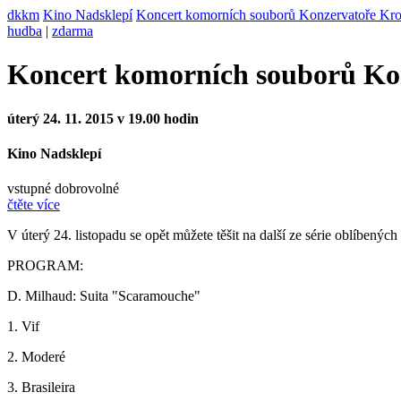
dkkm
Kino Nadsklepí
Koncert komorních souborů Konzervatoře Kr
hudba
|
zdarma
Koncert komorních souborů Ko
úterý 24. 11. 2015 v 19.00 hodin
Kino Nadsklepí
vstupné dobrovolné
čtěte více
V úterý 24. listopadu se opět můžete těšit na další ze série oblíben
PROGRAM:
D. Milhaud: Suita "Scaramouche"
1. Vif
2. Moderé
3. Brasileira