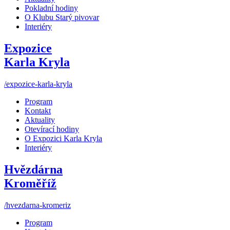
Pokladní hodiny
O Klubu Starý pivovar
Interiéry
Expozice
Karla Kryla
/expozice-karla-kryla
Program
Kontakt
Aktuality
Otevírací hodiny
O Expozici Karla Kryla
Interiéry
Hvězdárna
Kroměříž
/hvezdarna-kromeriz
Program