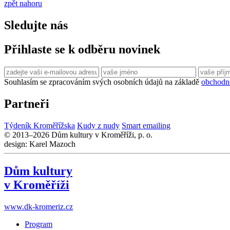
zpět nahoru
Sledujte nás
Přihlaste se k odběru novinek
Souhlasím se zpracováním svých osobních údajů na základě
obchodn
Partneři
Týdeník Kroměřížska
Kudy z nudy
Smart emailing
© 2013–2026 Dům kultury v Kroměříži, p. o.
design: Karel Mazoch
Dům kultury
v Kroměříži
www.dk-kromeriz.cz
Program