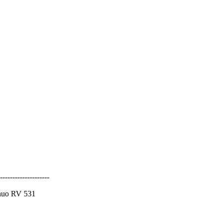
--------------------
inuo RV 531