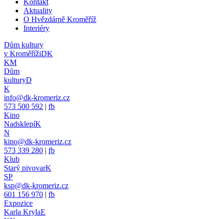
Kontakt
Aktuality
O Hvězdárně Kroměříž
Interiéry
Dům kultury
v Kroměříži
DK
KM
Dům
kultury
D
K
info@dk-kromeriz.cz
573 500 592
|
fb
Kino
Nadsklepí
K
N
kino@dk-kromeriz.cz
573 339 280
|
fb
Klub
Starý pivovar
K
SP
ksp@dk-kromeriz.cz
601 156 970
|
fb
Expozice
Karla Kryla
E