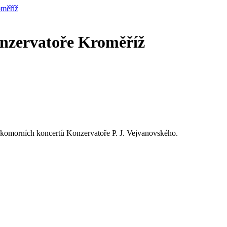
oměříž
nzervatoře Kroměříž
ých komorních koncertů Konzervatoře P. J. Vejvanovského.