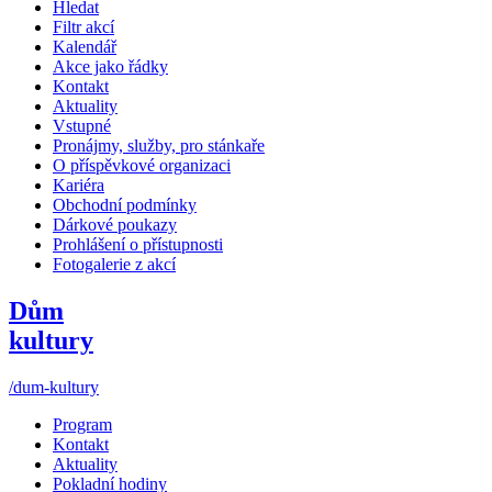
Hledat
Filtr akcí
Kalendář
Akce jako řádky
Kontakt
Aktuality
Vstupné
Pronájmy, služby, pro stánkaře
O příspěvkové organizaci
Kariéra
Obchodní podmínky
Dárkové poukazy
Prohlášení o přístupnosti
Fotogalerie z akcí
Dům
kultury
/dum-kultury
Program
Kontakt
Aktuality
Pokladní hodiny