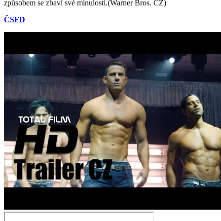
způsobem se zbaví své minulosti.(Warner Bros. CZ)
ČSFD