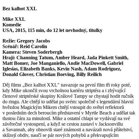
Bez kalhot XXL
Mike XXL
Komedie
USA, 2015, 115 min, do 12 let nevhodný, titulky
Režie: Gregory Jacobs
Scénář: Reid Carolin
Kamera: Steven Soderbergh
Hrají: Channing Tatum, Amber Heard, Jada Pinkett Smith,
Matt Bomer, Joe Manganiello, Andie MacDowell, Gabriel
Iglesias, Elizabeth Banks, Kevin Nash, Adam Rodriguez,
Donald Glover, Christian Boeving, Billy Reilich
Děj filmu „Bez kalhot XXL" navazuje na první film tři roky poté,
kdy Mike ukončil svou vrcholnou kariéru striptéra a i zbývající
členové striptérské skupiny Králové Tampy se chystají hodit ručník
do ringu. Ale chtějí to udělat po svém: společně s legendární hlavní
hvězdou Magickým Mikem chtějí vstoupit do světel reflektorů
v posledním dech beroucím představení v Myrtle Beach a udělat tak
tlustou čáru za minulostí. Mike a ostatní chlapi se vydávají na své
závěrečné vystoupení, a když se cestou zastaví v Jacksonvillu
a Savannah, aby obnovili staré známosti a navázali nová přátelství,
sklízejí obdiv, naučí se pár nových pohybů a překvapujícím