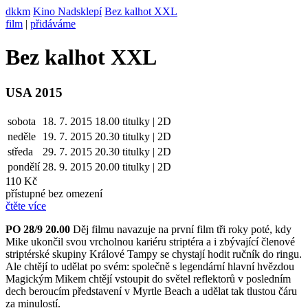
dkkm
Kino Nadsklepí
Bez kalhot XXL
film
|
přidáváme
Bez kalhot XXL
USA 2015
sobota
18. 7. 2015
18.00
titulky | 2D
neděle
19. 7.
2015
20.30
titulky | 2D
středa
29. 7.
2015
20.30
titulky | 2D
pondělí
28. 9.
2015
20.00
titulky | 2D
110 Kč
přístupné bez omezení
čtěte více
PO 28/9 20.00
Děj filmu navazuje na první film tři roky poté, kdy
Mike ukončil svou vrcholnou kariéru striptéra a i zbývající členové
striptérské skupiny Králové Tampy se chystají hodit ručník do ringu.
Ale chtějí to udělat po svém: společně s legendární hlavní hvězdou
Magickým Mikem chtějí vstoupit do světel reflektorů v posledním
dech beroucím představení v Myrtle Beach a udělat tak tlustou čáru
za minulostí.