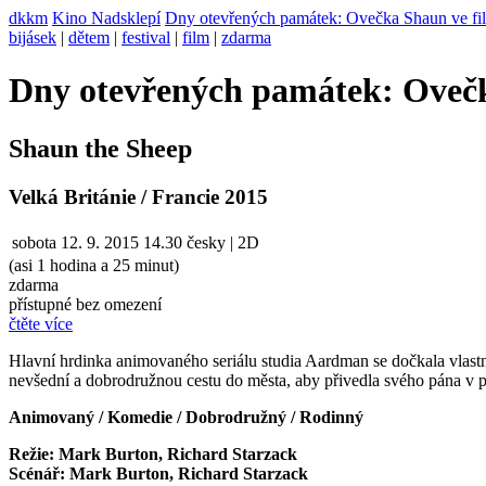
dkkm
Kino Nadsklepí
Dny otevřených památek: Ovečka Shaun ve fi
bijásek
|
dětem
|
festival
|
film
|
zdarma
Dny otevřených památek: Ovečk
Shaun the Sheep
Velká Británie / Francie 2015
sobota
12. 9. 2015
14.30
česky | 2D
(asi 1 hodina a 25 minut)
zdarma
přístupné bez omezení
čtěte více
Hlavní hrdinka animovaného seriálu studia Aardman se dočkala vlast
nevšední a dobrodružnou cestu do města, aby přivedla svého pána 
Animovaný / Komedie / Dobrodružný / Rodinný
Režie: Mark Burton, Richard Starzack
Scénář: Mark Burton, Richard Starzack