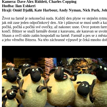
Kamera: Dave Alex Riddett, Charles Copping
Hudba: Ilan Eshkeri
Hrají: Omid Djalili, Kate Harbour, Andy Nyman, Nick Park, John
Život na farmě je nekonečná nuda. Každý den plyne ve stejném rytmu,
jak mít zase jeden odpočinkový den. Ale i plánovat se musí umět a ka
počítá, počítá a počítá své ovečky, až nakonec usne. Ovce potom farmář
končí. Blitzer se snaží farmáře dostat z karavanu, ale karavan se uvol
Shaun a ovčí stádo zatím hospodaří na farmě. Farmář a pes se z města
a jeho věrného Bitzera. Na této záchranné výpravě je čeká mnoho do