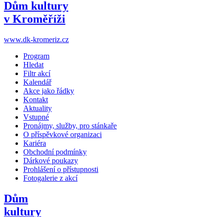
Dům kultury
v Kroměříži
www.dk-kromeriz.cz
Program
Hledat
Filtr akcí
Kalendář
Akce jako řádky
Kontakt
Aktuality
Vstupné
Pronájmy, služby, pro stánkaře
O příspěvkové organizaci
Kariéra
Obchodní podmínky
Dárkové poukazy
Prohlášení o přístupnosti
Fotogalerie z akcí
Dům
kultury