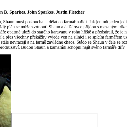
 B. Sparkes, John Sparkes, Justin Fletcher
 Shaun musí poslouchat a dělat co farmář nařídí. Jak jen mít jeden je
ždý plán se může zvrtnout! Shaun a další ovce přijdou s mazaným trike
e opatrně uloží do starého karavanu v rohu hřiště a předstírají, že je n
ní a přes všechny překážky vyjede ven na silnici i se spícím farmářem u
 stále nevracejí a na farmě zavládne chaos. Stádo se Shaun v čele se ro
brodružství. Budou Shaun a kamarádi schopni najít svého farmáře dřív