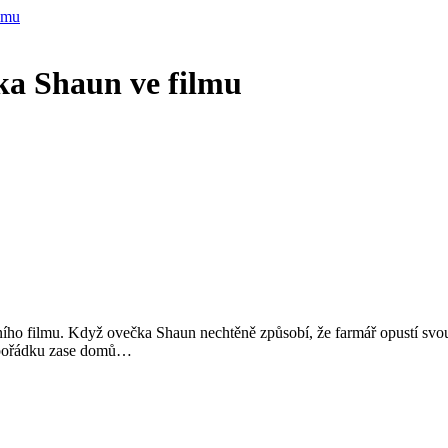
lmu
a Shaun ve filmu
ního filmu. Když ovečka Shaun nechtěně způsobí, že farmář opustí svo
v pořádku zase domů…