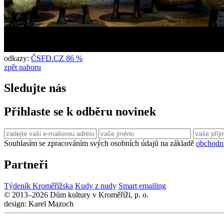
odkazy:
ČSFD.CZ 86 %
zpět nahoru
Sledujte nás
Přihlaste se k odběru novinek
Souhlasím se zpracováním svých osobních údajů na základě
obchodn
Partneři
Týdeník Kroměřížska
Kudy z nudy
Smart emailing
© 2013–2026 Dům kultury v Kroměříži, p. o.
design: Karel Mazoch