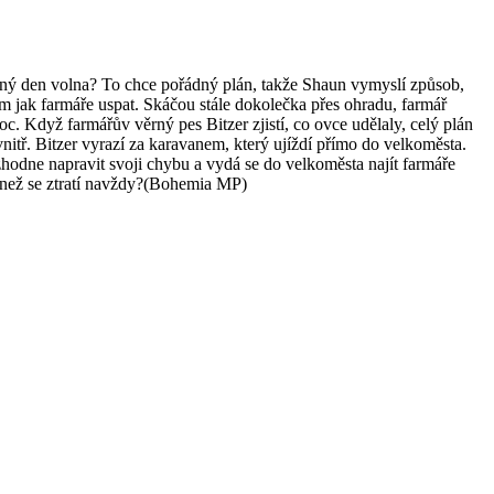
diný den volna? To chce pořádný plán, takže Shaun vymyslí způsob,
m jak farmáře uspat. Skáčou stále dokolečka přes ohradu, farmář
oc. Když farmářův věrný pes Bitzer zjistí, co ovce udělaly, celý plán
vnitř. Bitzer vyrazí za karavanem, který ujíždí přímo do velkoměsta.
zhodne napravit svoji chybu a vydá se do velkoměsta najít farmáře
, než se ztratí navždy?(Bohemia MP)