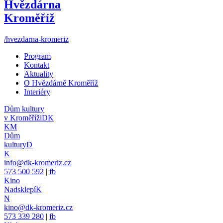
Hvězdárna
Kroměříž
/hvezdarna-kromeriz
Program
Kontakt
Aktuality
O Hvězdárně Kroměříž
Interiéry
Dům kultury
v Kroměříži
DK
KM
Dům
kultury
D
K
info@dk-kromeriz.cz
573 500 592
|
fb
Kino
Nadsklepí
K
N
kino@dk-kromeriz.cz
573 339 280
|
fb