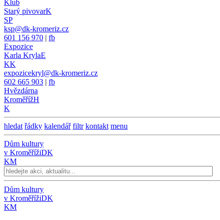
Klub
Starý pivovar
K
SP
ksp@dk-kromeriz.cz
601 156 970
|
fb
Expozice
Karla Kryla
E
KK
expozicekryl@dk-kromeriz.cz
602 665 903
|
fb
Hvězdárna
Kroměříž
H
K
hledat
řádky
kalendář
filtr
kontakt
menu
Dům kultury
v Kroměříži
DK
KM
Dům kultury
v Kroměříži
DK
KM