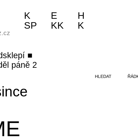
K
E
H
SP
KK
K
z.cz
dsklepí
děl páně 2
HLEDAT
ŘÁD
since
ME