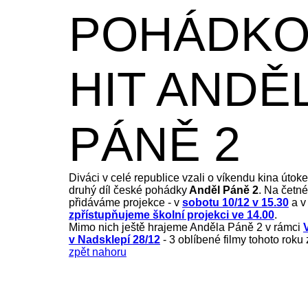
POHÁDKO
HIT ANDĚ
PÁNĚ 2
Diváci v celé republice vzali o víkendu kina útoke
druhý díl české pohádky
Anděl Páně 2
. Na četn
přidáváme projekce - v
sobotu 10/12 v 15.30
a 
zpřístupňujeme školní projekci ve 14.00
.
Mimo nich ještě hrajeme Anděla Páně 2 v rámci
v Nadsklepí
28/12
- 3 oblíbené filmy tohoto roku
zpět nahoru