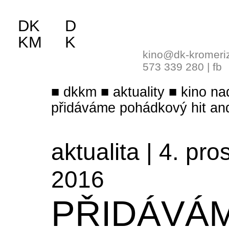
DK
D
KM
K
kino@dk-kromeri
573 339 280
|
fb
dkkm
aktuality
kino na
přidáváme pohádkový hit an
aktualita | 4. pro
2016
PŘIDÁVÁ