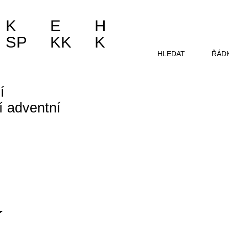
K
E
H
SP
KK
K
HLEDAT
ŘÁD
í
í adventní