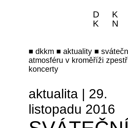
D
K
K
N
dkkm
aktuality
svátečn
atmosféru v kroměříži zpestř
koncerty
aktualita | 29.
listopadu 2016