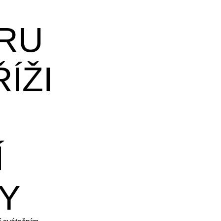
Í
RU
ÍŽI
Í
Y