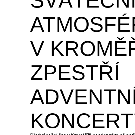
SVÁTEČN
ATMOSFÉ
V KROMĚŘ
ZPESTŘÍ
ADVENTN
KONCERT