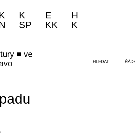
K
K
E
H
N
SP
KK
K
tury
ve
ňavo
HLEDAT
ŘÁD
topadu