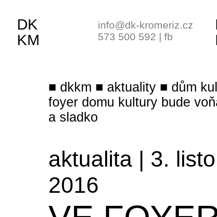
DK
info@dk-kromeriz.cz
573 500 592
|
fb
KM
dkkm
aktuality
dům kul
foyer domu kultury bude vo
a sladko
aktualita | 3. lis
2016