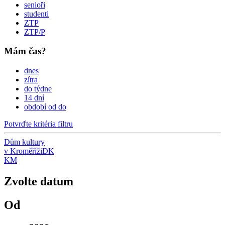
senioři
studenti
ZTP
ZTP/P
Mám čas?
dnes
zítra
do týdne
14 dní
období od do
Potvrďte kritéria filtru
Dům kultury
v Kroměříži
DK
KM
Zvolte datum
Od