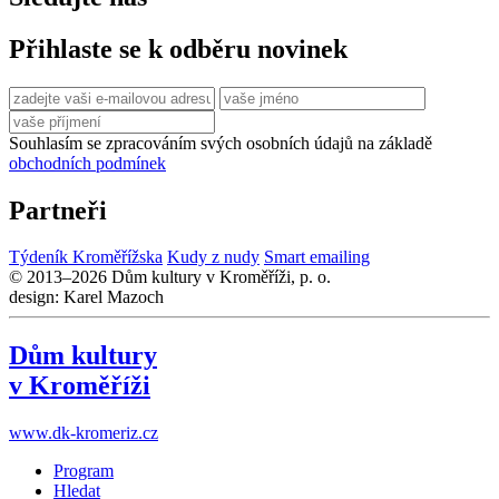
Přihlaste se k odběru novinek
Souhlasím se zpracováním svých osobních údajů na základě
obchodních podmínek
Partneři
Týdeník Kroměřížska
Kudy z nudy
Smart emailing
© 2013–2026 Dům kultury v Kroměříži, p. o.
design: Karel Mazoch
Dům kultury
v Kroměříži
www.dk-kromeriz.cz
Program
Hledat