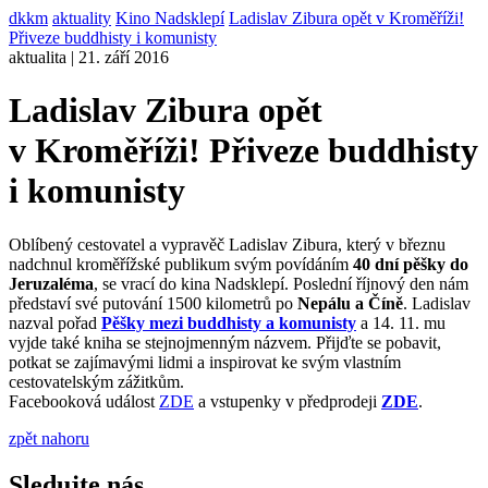
dkkm
aktuality
Kino Nadsklepí
Ladislav Zibura opět v Kroměříži!
Přiveze buddhisty i komunisty
aktualita | 21. září 2016
Ladislav Zibura opět
v Kroměříži! Přiveze buddhisty
i komunisty
Oblíbený cestovatel a vypravěč Ladislav Zibura, který v březnu
nadchnul kroměřížské publikum svým povídáním
40 dní pěšky do
Jeruzaléma
, se vrací do kina Nadsklepí. Poslední říjnový den nám
představí své putování 1500 kilometrů po
Nepálu a Číně
. Ladislav
nazval pořad
Pěšky mezi buddhisty a komunisty
a 14. 11. mu
vyjde také kniha se stejnojmenným názvem. Přijďte se pobavit,
potkat se zajímavými lidmi a inspirovat ke svým vlastním
cestovatelským zážitkům.
Facebooková událost
ZDE
a vstupenky v předprodeji
ZDE
.
zpět nahoru
Sledujte nás