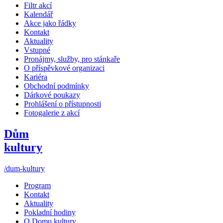
Filtr akcí
Kalendář
Akce jako řádky
Kontakt
Aktuality
Vstupné
Pronájmy, služby, pro stánkaře
O příspěvkové organizaci
Kariéra
Obchodní podmínky
Dárkové poukazy
Prohlášení o přístupnosti
Fotogalerie z akcí
Dům
kultury
/dum-kultury
Program
Kontakt
Aktuality
Pokladní hodiny
O Domu kultury