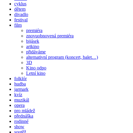
cyklus
dětem
divadlo
festival
film
premiéra
znovuobnovená premiéra
bijásek
artkino
přidáváme
alternativní program (koncert, balet…)
3D
Kino odpo
Letní kino
folklór
hudba
jarmark
kvíz
muzikál
opera
pro mládež
přednáška
rodinné
show
soutěž