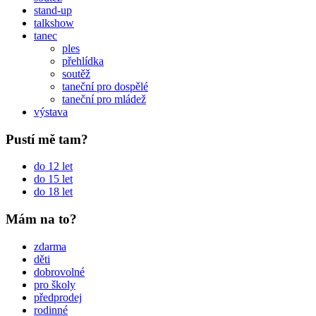
stand-up
talkshow
tanec
ples
přehlídka
soutěž
taneční pro dospělé
taneční pro mládež
výstava
Pustí mě tam?
do 12 let
do 15 let
do 18 let
Mám na to?
zdarma
děti
dobrovolné
pro školy
předprodej
rodinné