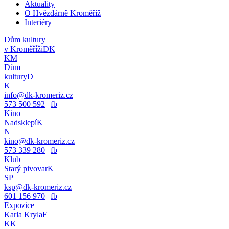
Aktuality
O Hvězdárně Kroměříž
Interiéry
Dům kultury
v Kroměříži
DK
KM
Dům
kultury
D
K
info@dk-kromeriz.cz
573 500 592
|
fb
Kino
Nadsklepí
K
N
kino@dk-kromeriz.cz
573 339 280
|
fb
Klub
Starý pivovar
K
SP
ksp@dk-kromeriz.cz
601 156 970
|
fb
Expozice
Karla Kryla
E
KK