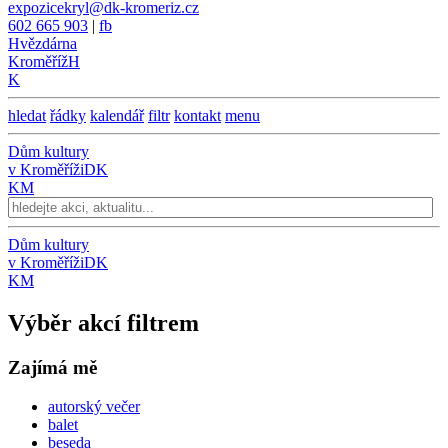
expozicekryl@dk-kromeriz.cz
602 665 903
|
fb
Hvězdárna
Kroměříž
H
K
hledat
řádky
kalendář
filtr
kontakt
menu
Dům kultury
v Kroměříži
DK
KM
Dům kultury
v Kroměříži
DK
KM
Výběr akcí filtrem
Zajímá mě
autorský večer
balet
beseda