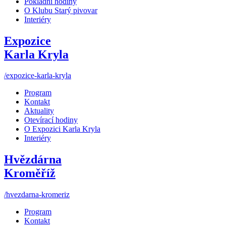
Pokladní hodiny
O Klubu Starý pivovar
Interiéry
Expozice
Karla Kryla
/expozice-karla-kryla
Program
Kontakt
Aktuality
Otevírací hodiny
O Expozici Karla Kryla
Interiéry
Hvězdárna
Kroměříž
/hvezdarna-kromeriz
Program
Kontakt