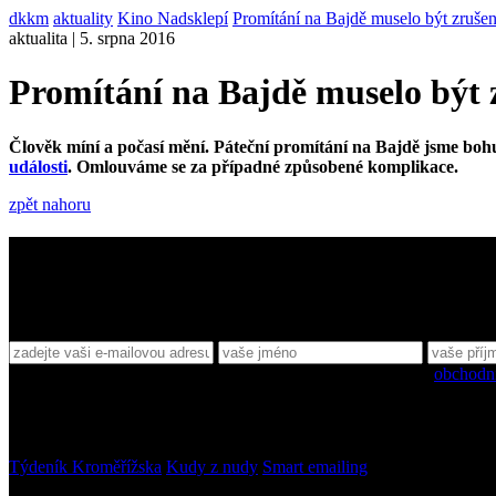
dkkm
aktuality
Kino Nadsklepí
Promítání na Bajdě muselo být zruše
aktualita | 5. srpna 2016
Promítání na Bajdě muselo být 
Člověk míní a počasí mění. Páteční promítání na Bajdě jsme bohu
události
. Omlouváme se za případné způsobené komplikace.
zpět nahoru
Sledujte nás
Přihlaste se k odběru novinek
Souhlasím se zpracováním svých osobních údajů na základě
obchodn
Partneři
Týdeník Kroměřížska
Kudy z nudy
Smart emailing
© 2013–2026 Dům kultury v Kroměříži, p. o.