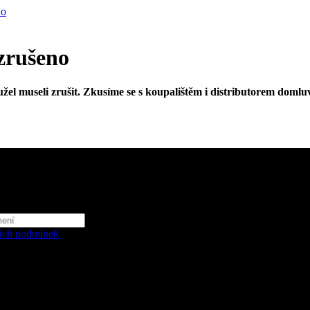
no
zrušeno
žel museli zrušit. Zkusíme se s koupalištěm i distributorem doml
ích podmínek