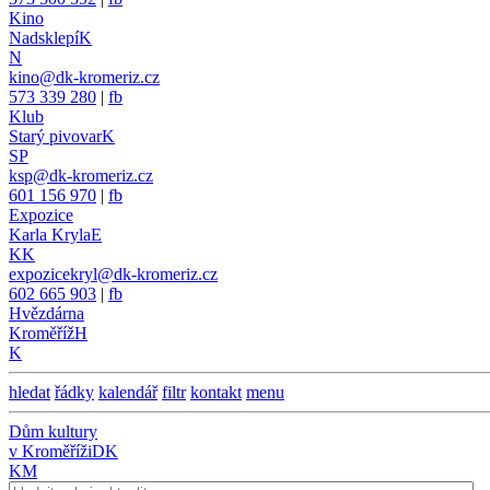
Kino
Nadsklepí
K
N
kino@dk-kromeriz.cz
573 339 280
|
fb
Klub
Starý pivovar
K
SP
ksp@dk-kromeriz.cz
601 156 970
|
fb
Expozice
Karla Kryla
E
KK
expozicekryl@dk-kromeriz.cz
602 665 903
|
fb
Hvězdárna
Kroměříž
H
K
hledat
řádky
kalendář
filtr
kontakt
menu
Dům kultury
v Kroměříži
DK
KM