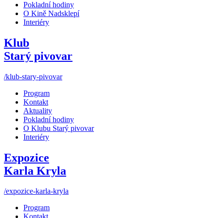
Pokladní hodiny
O Kině Nadsklepí
Interiéry
Klub
Starý pivovar
/klub-stary-pivovar
Program
Kontakt
Aktuality
Pokladní hodiny
O Klubu Starý pivovar
Interiéry
Expozice
Karla Kryla
/expozice-karla-kryla
Program
Kontakt