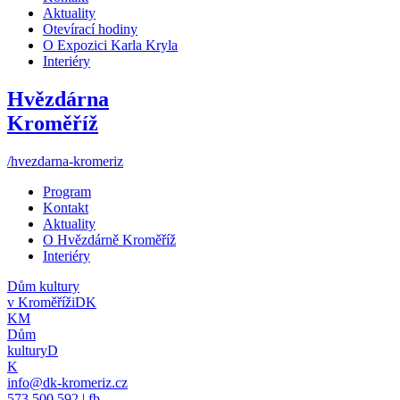
Aktuality
Otevírací hodiny
O Expozici Karla Kryla
Interiéry
Hvězdárna
Kroměříž
/hvezdarna-kromeriz
Program
Kontakt
Aktuality
O Hvězdárně Kroměříž
Interiéry
Dům kultury
v Kroměříži
DK
KM
Dům
kultury
D
K
info@dk-kromeriz.cz
573 500 592
|
fb