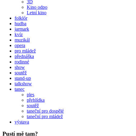
3D
Kino odpo
Letní kino
folklór
hudba
jarmark
kvíz
muzikál
opera
pro mládež
přednáška
rodinné
show
soutěž
stand-up
talkshow
tanec
ples
přehlídka
soutěž
taneční pro dospělé
taneční pro mládež
výstava
Pustí mě tam?