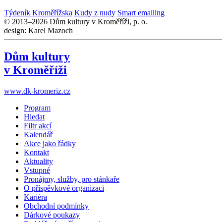
Týdeník Kroměřížska
Kudy z nudy
Smart emailing
© 2013–2026 Dům kultury v Kroměříži, p. o.
design: Karel Mazoch
Dům kultury
v Kroměříži
www.dk-kromeriz.cz
Program
Hledat
Filtr akcí
Kalendář
Akce jako řádky
Kontakt
Aktuality
Vstupné
Pronájmy, služby, pro stánkaře
O příspěvkové organizaci
Kariéra
Obchodní podmínky
Dárkové poukazy