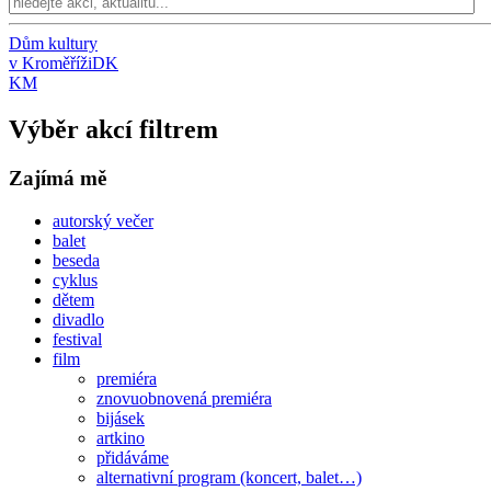
Dům kultury
v Kroměříži
DK
KM
Výběr akcí filtrem
Zajímá mě
autorský večer
balet
beseda
cyklus
dětem
divadlo
festival
film
premiéra
znovuobnovená premiéra
bijásek
artkino
přidáváme
alternativní program (koncert, balet…)