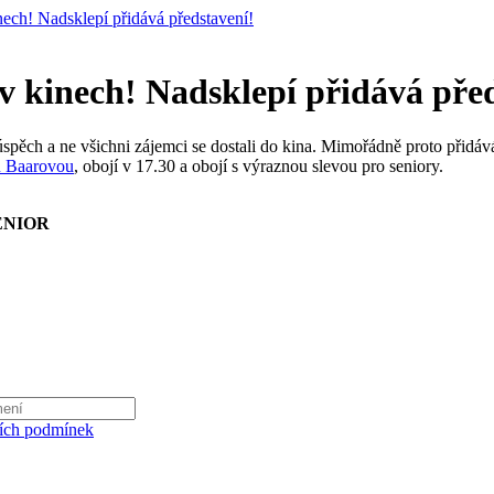
h! Nadsklepí přidává představení!
kinech! Nadsklepí přidává před
pěch a ne všichni zájemci se dostali do kina. Mimořádně proto přidá
u Baarovou
, obojí v 17.30 a obojí s výraznou slevou pro seniory.
ENIOR
ích podmínek