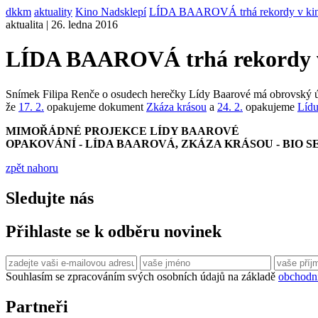
dkkm
aktuality
Kino Nadsklepí
LÍDA BAAROVÁ trhá rekordy v kinec
aktualita | 26. ledna 2016
LÍDA BAAROVÁ trhá rekordy v 
Snímek Filipa Renče o osudech herečky Lídy Baarové má obrovský ús
že
17. 2.
opakujeme dokument
Zkáza krásou
a
24. 2.
opakujeme
Líd
MIMOŘÁDNÉ PROJEKCE LÍDY BAAROVÉ
OPAKOVÁNÍ - LÍDA BAAROVÁ, ZKÁZA KRÁSOU - BIO S
zpět nahoru
Sledujte nás
Přihlaste se k odběru novinek
Souhlasím se zpracováním svých osobních údajů na základě
obchodn
Partneři