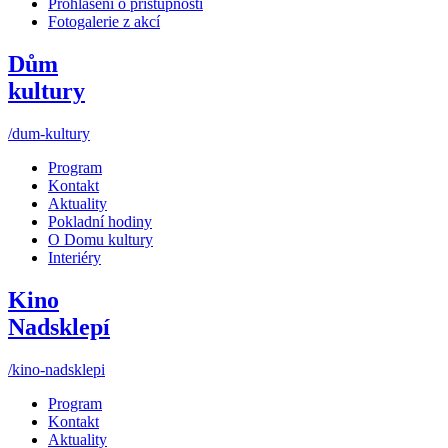
Prohlášení o přístupnosti
Fotogalerie z akcí
Dům
kultury
/dum-kultury
Program
Kontakt
Aktuality
Pokladní hodiny
O Domu kultury
Interiéry
Kino
Nadsklepí
/kino-nadsklepi
Program
Kontakt
Aktuality