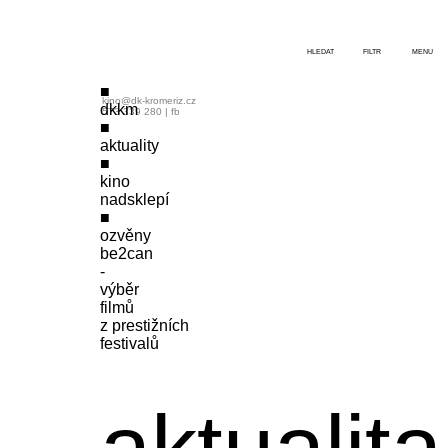
HLEDAT
FILTR
MENU
kino@dk-kromeriz.cz
dkkm
573 339 280
|
fb
aktuality
kino
nadsklepí
ozvěny
be2can
-
výběr
filmů
z prestižních
festivalů
aktualita