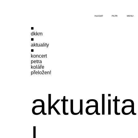
HLEDAT
FILTR
MENU
dkkm
aktuality
koncert
petra
koláře
přeložen!
aktualita
|