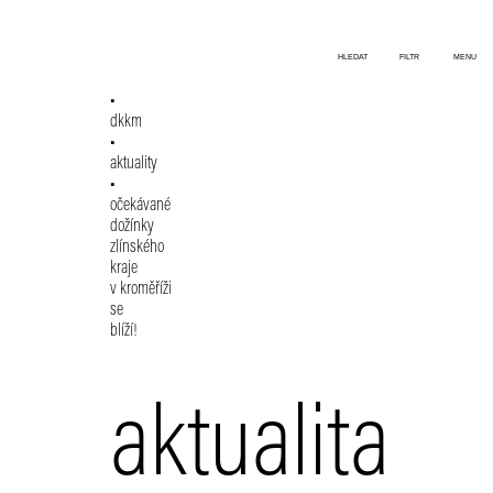
HLEDAT
FILTR
MENU
dkkm
aktuality
očekávané
dožínky
zlínského
kraje
v kroměříži
se
blíží!
aktualita