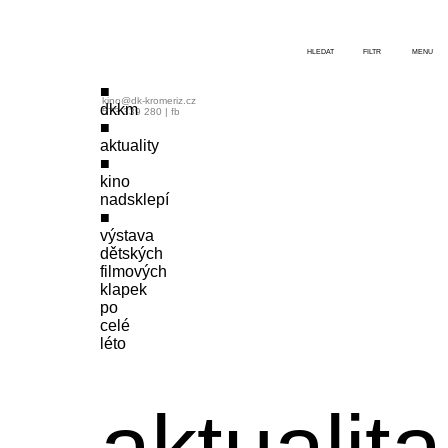
HLEDAT
FILTR
MENU
kino@dk-kromeriz.cz
dkkm
573 339 280
|
fb
aktuality
kino
nadsklepí
výstava
dětských
filmových
klapek
po
celé
léto
aktualita