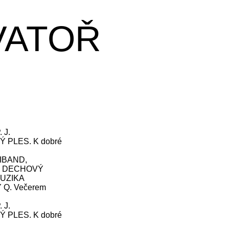
VATOŘ
 J.
Ý PLES. K dobré
IBAND,
, DECHOVÝ
UZIKA
Q. Večerem
 J.
Ý PLES. K dobré