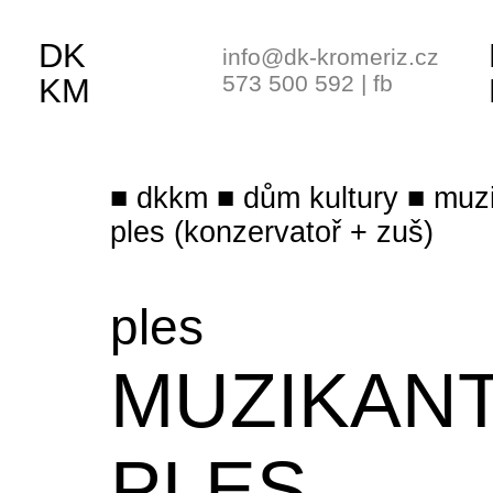
DK
info@dk-kromeriz.cz
573 500 592
|
fb
KM
dkkm
dům kultury
muz
ples (konzervatoř + zuš)
ples
MUZIKAN
PLES