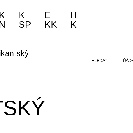
K
K
E
H
N
SP
KK
K
ikantský
HLEDAT
ŘÁD
TSKÝ