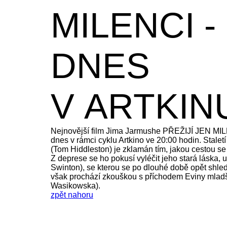
MILENCI -
DNES
V ARTKIN
Nejnovější film Jima Jarmushe PŘEŽIJÍ JEN MI
dnes v rámci cyklu Artkino ve 20:00 hodin. Staletí
(Tom Hiddleston) je zklamán tím, jakou cestou se 
Z deprese se ho pokusí vyléčit jeho stará láska, u
Swinton), se kterou se po dlouhé době opět shled
však prochází zkouškou s příchodem Eviny mladš
Wasikowska).
zpět nahoru