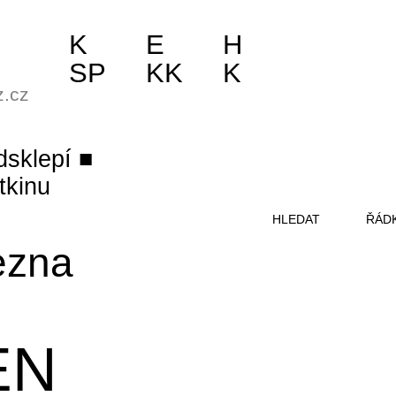
K
E
H
SP
KK
K
z.cz
dsklepí
rtkinu
HLEDAT
ŘÁD
řezna
EN