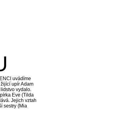
U
LENCI uvádíme
 žijící upír Adam
lidstvo vydalo.
pírka Eve (Tilda
ává. Jejich vztah
í sestry (Mia