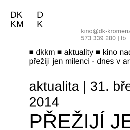
DK
D
KM
K
kino@dk-kromeri
573 339 280
|
fb
dkkm
aktuality
kino na
přežijí jen milenci - dnes v a
aktualita | 31. b
2014
PŘEŽIJÍ J