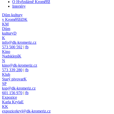
O Hvězdárně Kroměříž
Interiéry
Dům kultury
v Kroměříži
DK
KM
Dům
kultury
D
K
info@dk-kromeriz.cz
573 500 592
|
fb
Kino
Nadsklepí
K
N
kino@dk-kromeriz.cz
573 339 280
|
fb
Klub
Starý pivovar
K
SP
ksp@dk-kromeriz.cz
601 156 970
|
fb
Expozice
Karla Kryla
E
KK
expozicekryl@dk-kromeriz.cz