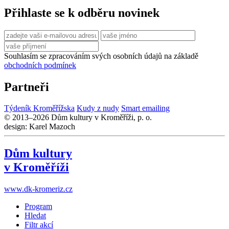
Přihlaste se k odběru novinek
Souhlasím se zpracováním svých osobních údajů na základě
obchodních podmínek
Partneři
Týdeník Kroměřížska
Kudy z nudy
Smart emailing
© 2013–2026 Dům kultury v Kroměříži, p. o.
design: Karel Mazoch
Dům kultury
v Kroměříži
www.dk-kromeriz.cz
Program
Hledat
Filtr akcí