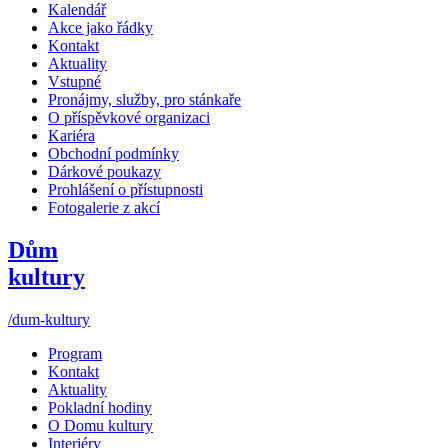
Kalendář
Akce jako řádky
Kontakt
Aktuality
Vstupné
Pronájmy, služby, pro stánkaře
O příspěvkové organizaci
Kariéra
Obchodní podmínky
Dárkové poukazy
Prohlášení o přístupnosti
Fotogalerie z akcí
Dům
kultury
/dum-kultury
Program
Kontakt
Aktuality
Pokladní hodiny
O Domu kultury
Interiéry