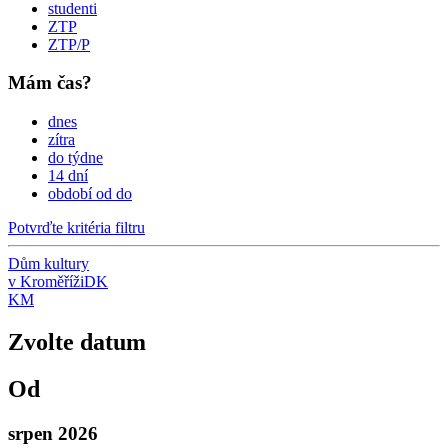
studenti
ZTP
ZTP/P
Mám čas?
dnes
zítra
do týdne
14 dní
období od do
Potvrďte kritéria filtru
Dům kultury
v Kroměříži
DK
KM
Zvolte datum
Od
srpen 2026