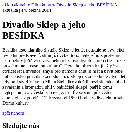
dkkm
aktuality
Dům kultury
Divadlo Sklep a jeho BESÍDKA
aktualita | 14. března 2014
Divadlo Sklep a jeho
BESÍDKA
Besídka legendárního divadla Sklep je letité, neustále se vyvíjející
revuální představení, shrnující výběr toho nejlepšího z posledních
let, onehdy ještě vykazovaného mezi avantgardu a neseriozní recesi,
prostě mimo „masovou kulturu“. Herci ho přitom hrají už přes
čtyřicet let a invence, smysl pro humor a chuť si hrát a bavit sebe
i obecenstvo jim zdaleka nedochází. Sklep už od sedmdesátých let,
kdy ho David Vávra a Milan Šteindler založili mezi sklenicemi od
zavařenin a hromadou uhlí v babiččině sklepě, patří k tomu
nejlepšímu, co v české zábavě je. Přijďte se sami přesvědčit
a pobavit - v pondělí 17. března od 18:00 hodin v divadelním sále
Domu kultury.
zpět nahoru
Sledujte nás