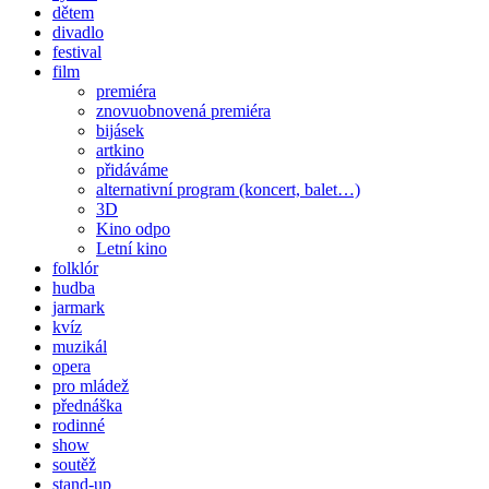
dětem
divadlo
festival
film
premiéra
znovuobnovená premiéra
bijásek
artkino
přidáváme
alternativní program (koncert, balet…)
3D
Kino odpo
Letní kino
folklór
hudba
jarmark
kvíz
muzikál
opera
pro mládež
přednáška
rodinné
show
soutěž
stand-up