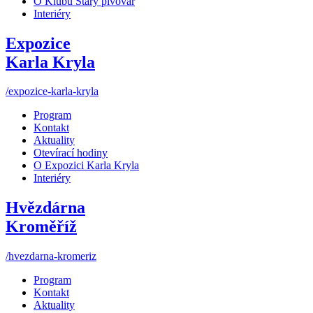
O Klubu Starý pivovar
Interiéry
Expozice
Karla Kryla
/expozice-karla-kryla
Program
Kontakt
Aktuality
Otevírací hodiny
O Expozici Karla Kryla
Interiéry
Hvězdárna
Kroměříž
/hvezdarna-kromeriz
Program
Kontakt
Aktuality