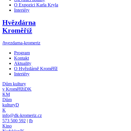
O Expozici Karla Kryla
Interiéry
Hvězdárna
Kroměříž
/hvezdarna-kromeriz
Program
Kontakt
Aktuality
O Hvězdárně Kroměříž
Interiéry
Dům kultury
v Kroměříži
DK
KM
Dům
kultury
D
K
info@dk-kromeriz.cz
573 500 592
|
fb
Kino