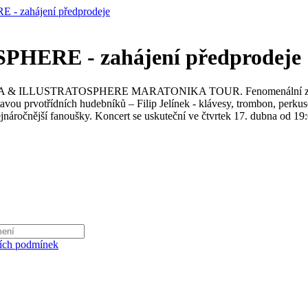
zahájení předprodeje
ERE - zahájení předprodeje
RTA & ILLUSTRATOSPHERE MARATONIKA TOUR. Fenomenální zpěvák p
avou prvotřídních hudebníků – Filip Jelínek - klávesy, trombon, perkuse
nejnáročnější fanoušky. Koncert se uskuteční ve čtvrtek 17. dubna od 1
ích podmínek