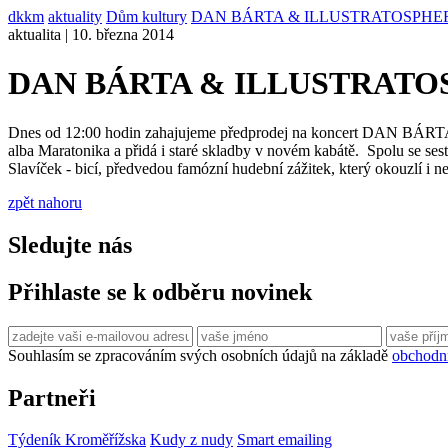
dkkm
aktuality
Dům kultury
DAN BÁRTA & ILLUSTRATOSPHERE - 
aktualita | 10. března 2014
DAN BÁRTA & ILLUSTRATOSPH
Dnes od 12:00 hodin zahajujeme předprodej na koncert DAN BÁ
alba Maratonika a přidá i staré skladby v novém kabátě. Spolu se sest
Slavíček - bicí, předvedou famózní hudební zážitek, který okouzlí i 
zpět nahoru
Sledujte nás
Přihlaste se k odběru novinek
Souhlasím se zpracováním svých osobních údajů na základě
obchodn
Partneři
Týdeník Kroměřížska
Kudy z nudy
Smart emailing