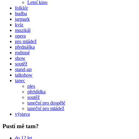
Letní kino
folklór
hudba
jarmark
kvíz
muzikál
opera
pro mládež
přednáška
rodinné
show
soutěž
stand-up
talkshow
tanec
ples
přehlídka
soutěž
taneční pro dospělé
taneční pro mládež
výstava
Pustí mě tam?
do 12 let