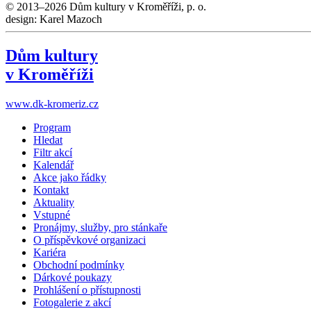
© 2013–2026 Dům kultury v Kroměříži, p. o.
design: Karel Mazoch
Dům kultury
v Kroměříži
www.dk-kromeriz.cz
Program
Hledat
Filtr akcí
Kalendář
Akce jako řádky
Kontakt
Aktuality
Vstupné
Pronájmy, služby, pro stánkaře
O příspěvkové organizaci
Kariéra
Obchodní podmínky
Dárkové poukazy
Prohlášení o přístupnosti
Fotogalerie z akcí