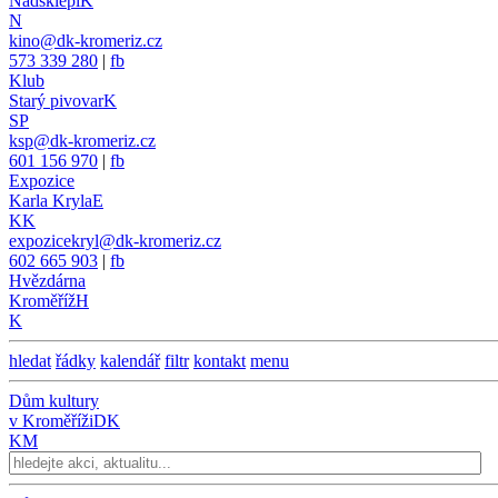
Nadsklepí
K
N
kino@dk-kromeriz.cz
573 339 280
|
fb
Klub
Starý pivovar
K
SP
ksp@dk-kromeriz.cz
601 156 970
|
fb
Expozice
Karla Kryla
E
KK
expozicekryl@dk-kromeriz.cz
602 665 903
|
fb
Hvězdárna
Kroměříž
H
K
hledat
řádky
kalendář
filtr
kontakt
menu
Dům kultury
v Kroměříži
DK
KM