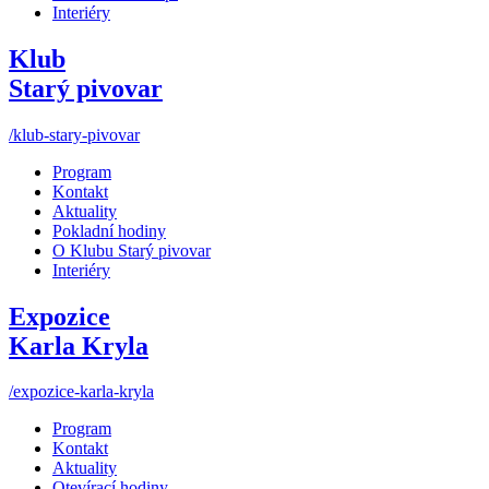
Interiéry
Klub
Starý pivovar
/klub-stary-pivovar
Program
Kontakt
Aktuality
Pokladní hodiny
O Klubu Starý pivovar
Interiéry
Expozice
Karla Kryla
/expozice-karla-kryla
Program
Kontakt
Aktuality
Otevírací hodiny