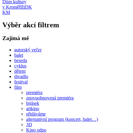
Dům kultury
v Kroměříži
DK
KM
Výběr akcí filtrem
Zajímá mě
autorský večer
balet
beseda
cyklus
dětem
divadlo
festival
film
premiéra
znovuobnovená premiéra
bijásek
artkino
přidáváme
alternativní program (koncert, balet…)
3D
Kino odpo