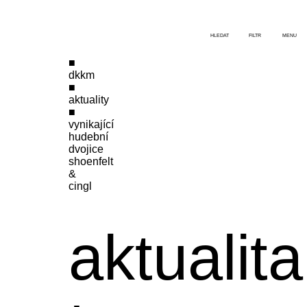
HLEDAT
FILTR
MENU
dkkm
aktuality
vynikající
hudební
dvojice
shoenfelt
&
cingl
aktualita