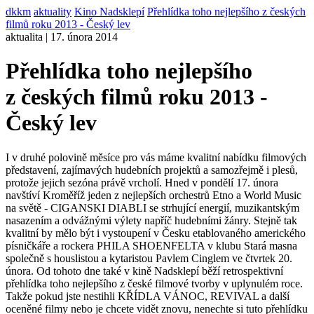
dkkm
aktuality
Kino Nadsklepí
Přehlídka toho nejlepšího z českých
filmů roku 2013 - Český lev
aktualita | 17. února 2014
Přehlídka toho nejlepšího
z českých filmů roku 2013 -
Český lev
I v druhé polovině měsíce pro vás máme kvalitní nabídku filmových
představení, zajímavých hudebních projektů a samozřejmě i plesů,
protože jejich sezóna právě vrcholí. Hned v pondělí 17. února
navštíví Kroměříž jeden z nejlepších orchestrů Etno a World Music
na světě - CIGANSKI DIABLI se strhující energií, muzikantským
nasazením a odvážnými výlety napříč hudebními žánry. Stejně tak
kvalitní by mělo být i vystoupení v Česku etablovaného amerického
písničkáře a rockera PHILA SHOENFELTA v klubu Stará masna
společně s houslistou a kytaristou Pavlem Cinglem ve čtvrtek 20.
února. Od tohoto dne také v kině Nadsklepí běží retrospektivní
přehlídka toho nejlepšího z české filmové tvorby v uplynulém roce.
Takže pokud jste nestihli KŘÍDLA VÁNOC, REVIVAL a další
oceněné filmy nebo je chcete vidět znovu, nenechte si tuto přehlídku