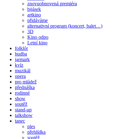
znovuobnovená premiéra
bijásek
artkino
přidáváme
alternativní program (koncert, balet…)
3D
Kino odpo
Letní kino
folklór
hudba
jarmark
kvíz
muzikál
opera
pro mládež
přednáška
rodinné
show
soutěž
stand-up
talkshow
tanec
ples
přehlídka
soutěž