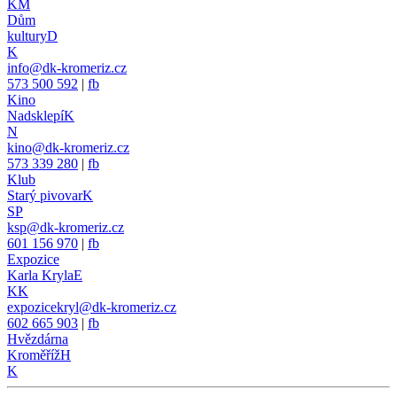
KM
Dům
kultury
D
K
info@dk-kromeriz.cz
573 500 592
|
fb
Kino
Nadsklepí
K
N
kino@dk-kromeriz.cz
573 339 280
|
fb
Klub
Starý pivovar
K
SP
ksp@dk-kromeriz.cz
601 156 970
|
fb
Expozice
Karla Kryla
E
KK
expozicekryl@dk-kromeriz.cz
602 665 903
|
fb
Hvězdárna
Kroměříž
H
K