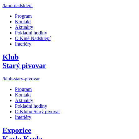
/kino-nadsklepi
Program
Kontakt
Aktuality
Pokladní hodiny
O Kině Nadsklepí
Interiéry
Klub
Starý pivovar
/klub-stary-pivovar
Program
Kontakt
Aktuality
Pokladní hodiny
O Klubu Starý pivovar
Interiéry
Expozice
Karla Kryla