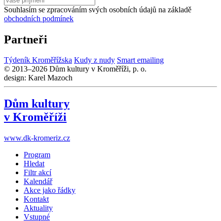
Souhlasím se zpracováním svých osobních údajů na základě
obchodních podmínek
Partneři
Týdeník Kroměřížska
Kudy z nudy
Smart emailing
© 2013–2026 Dům kultury v Kroměříži, p. o.
design: Karel Mazoch
Dům kultury
v Kroměříži
www.dk-kromeriz.cz
Program
Hledat
Filtr akcí
Kalendář
Akce jako řádky
Kontakt
Aktuality
Vstupné