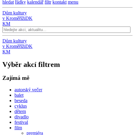
hledat
řádky
kalendář
filtr
kontakt
menu
Dům kultury
v Kroměříži
DK
KM
Dům kultury
v Kroměříži
DK
KM
Výběr akcí filtrem
Zajímá mě
autorský večer
balet
beseda
cyklus
dětem
divadlo
festival
film
premiéra