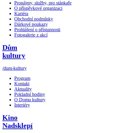
Pronájmy, služby, pro stánkaře
O příspěvkové organizaci
Kariéra
Obchodní podmínky
Dárkové poukazy
Prohlášení o přístupnosti
Fotogalerie z akcí
Dům
kultury
/dum-kultury
Program
Kontakt
Aktuality
Pokladní hodiny
O Domu kultury
Interiéry
Kino
Nadsklepí