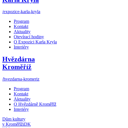
/expozice-karla-kryla
Program
Kontakt
Aktuality
Otevírací hodiny
O Expozici Karla Kryla
Interiéry
Hvězdárna
Kroměříž
/hvezdarna-kromeriz
Program
Kontakt
Aktuality
O Hvězdárně Kroměříž
Interiéry
Dům kultury
v Kroměříži
DK