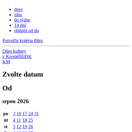
dnes
zítra
do týdne
14 dní
období od do
Potvrďte kritéria filtru
Dům kultury
v Kroměříži
DK
KM
Zvolte datum
Od
srpen 2026
po
3
10
17
24
31
út
4
11
18
25
st
5
12
19
26