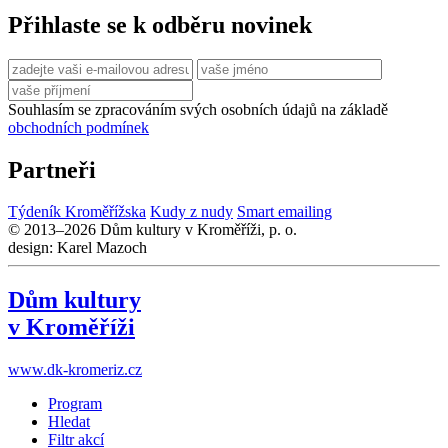
Přihlaste se k odběru novinek
Souhlasím se zpracováním svých osobních údajů na základě
obchodních podmínek
Partneři
Týdeník Kroměřížska
Kudy z nudy
Smart emailing
© 2013–2026 Dům kultury v Kroměříži, p. o.
design: Karel Mazoch
Dům kultury
v Kroměříži
www.dk-kromeriz.cz
Program
Hledat
Filtr akcí