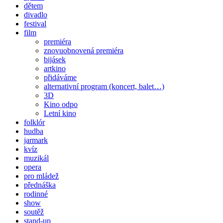
dětem
divadlo
festival
film
premiéra
znovuobnovená premiéra
bijásek
artkino
přidáváme
alternativní program (koncert, balet…)
3D
Kino odpo
Letní kino
folklór
hudba
jarmark
kvíz
muzikál
opera
pro mládež
přednáška
rodinné
show
soutěž
stand-up