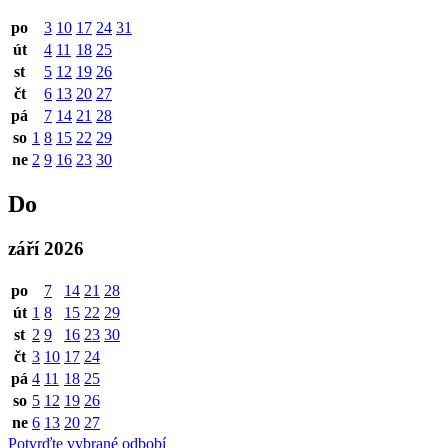
po
3
10
17
24
31
út
4
11
18
25
st
5
12
19
26
čt
6
13
20
27
pá
7
14
21
28
so
1
8
15
22
29
ne
2
9
16
23
30
Do
září 2026
po
7
14
21
28
út
1
8
15
22
29
st
2
9
16
23
30
čt
3
10
17
24
pá
4
11
18
25
so
5
12
19
26
ne
6
13
20
27
Potvrďte vybrané odbobí