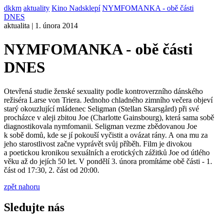
dkkm
aktuality
Kino Nadsklepí
NYMFOMANKA - obě části
DNES
aktualita | 1. února 2014
NYMFOMANKA - obě části
DNES
Otevřená studie ženské sexuality podle kontroverzního dánského
režiséra Larse von Triera. Jednoho chladného zimního večera objeví
starý okouzlující mládenec Seligman (Stellan Skarsgård) při své
procházce v aleji zbitou Joe (Charlotte Gainsbourg), která sama sobě
diagnostikovala nymfomanii. Seligman vezme zbědovanou Joe
k sobě domů, kde se jí pokouší vyčistit a ovázat rány. A ona mu za
jeho starostlivost začne vyprávět svůj příběh. Film je divokou
a poetickou kronikou sexuálních a erotických zážitků Joe od útlého
věku až do jejích 50 let. V pondělí 3. února promítáme obě části - 1.
část od 17:30, 2. část od 20:00.
zpět nahoru
Sledujte nás