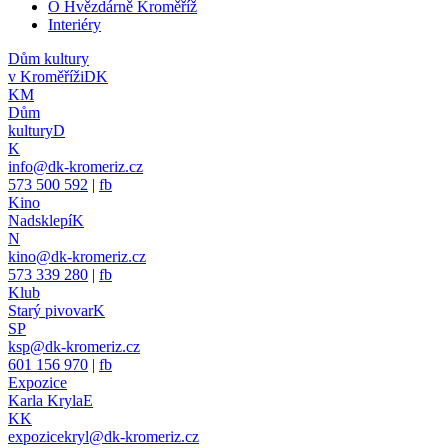
O Hvězdárně Kroměříž
Interiéry
Dům kultury
v Kroměříži
DK
KM
Dům
kultury
D
K
info@dk-kromeriz.cz
573 500 592
|
fb
Kino
Nadsklepí
K
N
kino@dk-kromeriz.cz
573 339 280
|
fb
Klub
Starý pivovar
K
SP
ksp@dk-kromeriz.cz
601 156 970
|
fb
Expozice
Karla Kryla
E
KK
expozicekryl@dk-kromeriz.cz