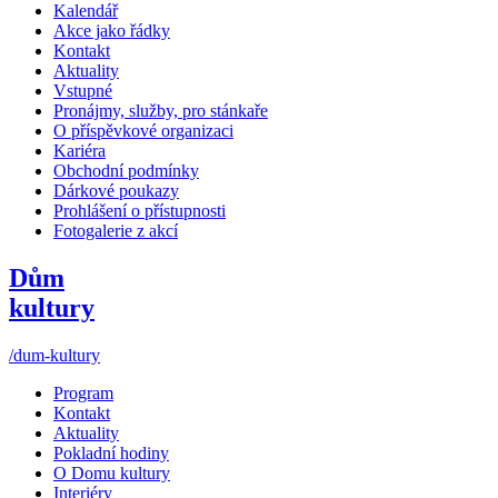
Kalendář
Akce jako řádky
Kontakt
Aktuality
Vstupné
Pronájmy, služby, pro stánkaře
O příspěvkové organizaci
Kariéra
Obchodní podmínky
Dárkové poukazy
Prohlášení o přístupnosti
Fotogalerie z akcí
Dům
kultury
/dum-kultury
Program
Kontakt
Aktuality
Pokladní hodiny
O Domu kultury
Interiéry