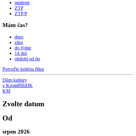
studenti
ZTP
ZTP/P
Mám čas?
dnes
zítra
do týdne
14 dní
období od do
Potvrďte kritéria filtru
Dům kultury
v Kroměříži
DK
KM
Zvolte datum
Od
srpen 2026