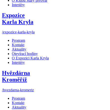
O Klubu Starý pivovar
Interiéry
Expozice
Karla Kryla
/expozice-karla-kryla
Program
Kontakt
Aktuality
Otevírací hodiny
O Expozici Karla Kryla
Interiéry
Hvězdárna
Kroměříž
/hvezdarna-kromeriz
Program
Kontakt
Aktuality