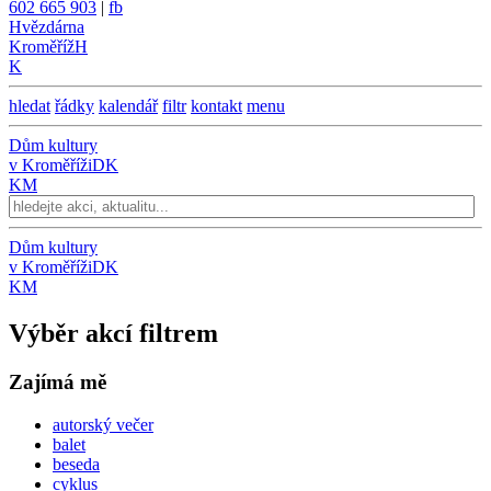
602 665 903
|
fb
Hvězdárna
Kroměříž
H
K
hledat
řádky
kalendář
filtr
kontakt
menu
Dům kultury
v Kroměříži
DK
KM
Dům kultury
v Kroměříži
DK
KM
Výběr akcí filtrem
Zajímá mě
autorský večer
balet
beseda
cyklus