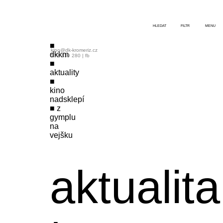
HLEDAT
FILTR
MENU
kino@dk-kromeriz.cz
dkkm
573 339 280
|
fb
aktuality
kino
nadsklepí
z
gymplu
na
vejšku
aktualita