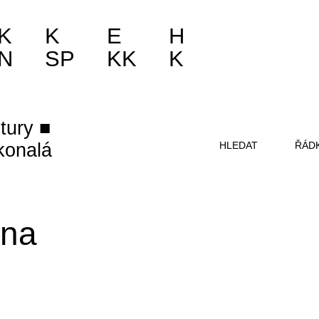
K
K
E
H
N
SP
KK
K
tury
konalá
HLEDAT
ŘÁD
dna