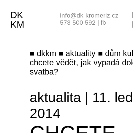
DK
info@dk-kromeriz.cz
573 500 592
|
fb
KM
dkkm
aktuality
dům kul
chcete vědět, jak vypadá do
svatba?
aktualita | 11. le
2014