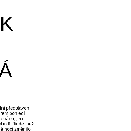
AK
Á
lní představení
rem pohlédl
ce ráno, jen
budí. Jinde, než
lé noci změnilo