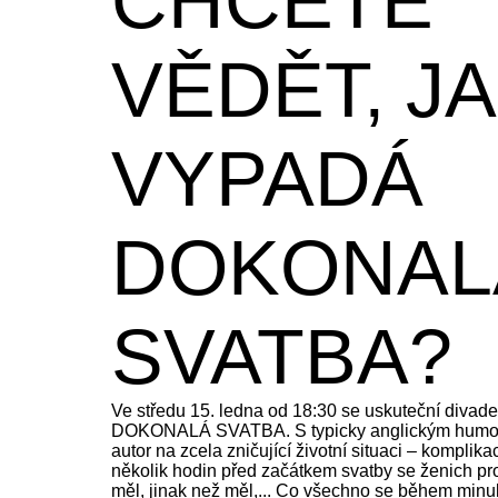
CHCETE
VĚDĚT, J
VYPADÁ
DOKONAL
SVATBA?
Ve středu 15. ledna od 18:30 se uskuteční divade
DOKONALÁ SVATBA. S typicky anglickým humo
autor na zcela zničující životní situaci – komplika
několik hodin před začátkem svatby se ženich pro
měl, jinak než měl,... Co všechno se během minu