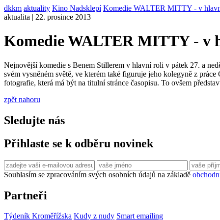
dkkm
aktuality
Kino Nadsklepí
Komedie WALTER MITTY - v hlavn
aktualita | 22. prosince 2013
Komedie WALTER MITTY - v h
Nejnovější komedie s Benem Stillerem v hlavní roli v pátek 27. a neděli
svém vysněném světě, ve kterém také figuruje jeho kolegyně z práce
fotografie, která má být na titulní stránce časopisu. To ovšem předst
zpět nahoru
Sledujte nás
Přihlaste se k odběru novinek
Souhlasím se zpracováním svých osobních údajů na základě
obchodn
Partneři
Týdeník Kroměřížska
Kudy z nudy
Smart emailing