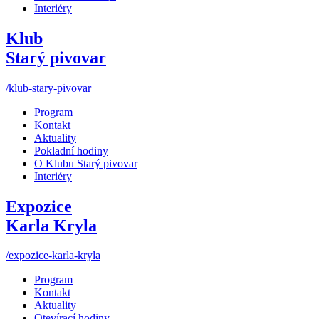
Interiéry
Klub
Starý pivovar
/klub-stary-pivovar
Program
Kontakt
Aktuality
Pokladní hodiny
O Klubu Starý pivovar
Interiéry
Expozice
Karla Kryla
/expozice-karla-kryla
Program
Kontakt
Aktuality
Otevírací hodiny