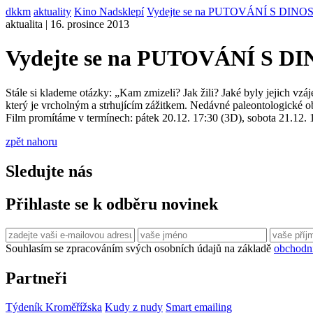
dkkm
aktuality
Kino Nadsklepí
Vydejte se na PUTOVÁNÍ S DIN
aktualita | 16. prosince 2013
Vydejte se na PUTOVÁNÍ S 
Stále si klademe otázky: „Kam zmizeli? Jak žili? Jaké byly jejich vz
který je vrcholným a strhujícím zážitkem. Nedávné paleontologické ob
Film promítáme v termínech: pátek 20.12. 17:30 (3D), sobota 21.12. 
zpět nahoru
Sledujte nás
Přihlaste se k odběru novinek
Souhlasím se zpracováním svých osobních údajů na základě
obchodn
Partneři
Týdeník Kroměřížska
Kudy z nudy
Smart emailing