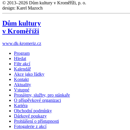
© 2013–2026 Dům kultury v Kroměříži, p. o.
design: Karel Mazoch
Dům kultury
v Kroměříži
www.dk-kromeriz.cz
Program
Hledat
Filtr akcí
Kalendář
Akce jako řádky
Kontakt
Aktuality
Vstupné
Pronájmy, služby, pro stánkaře
O příspěvkové organizaci
Kariéra
Obchodní podmínky
Dárkové poukazy
Prohlášení o přístupnosti
Fotogalerie z akcí