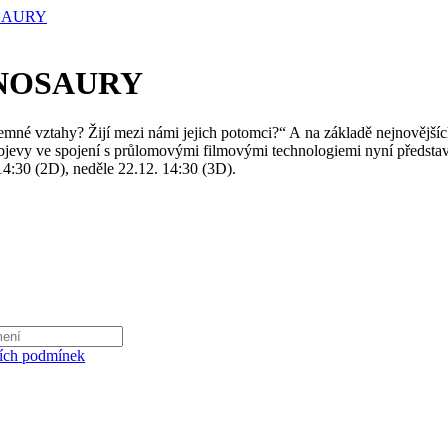
OSAURY
DINOSAURY
ájemné vztahy? Žijí mezi námi jejich potomci?“ A na základě nejnovější
jevy ve spojení s průlomovými filmovými technologiemi nyní představí 
14:30 (2D), neděle 22.12. 14:30 (3D).
ích podmínek