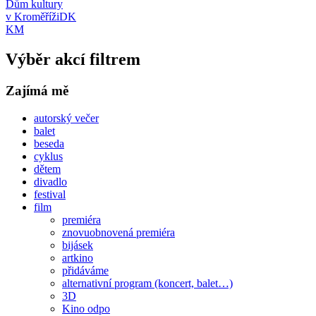
Dům kultury
v Kroměříži
DK
KM
Výběr akcí filtrem
Zajímá mě
autorský večer
balet
beseda
cyklus
dětem
divadlo
festival
film
premiéra
znovuobnovená premiéra
bijásek
artkino
přidáváme
alternativní program (koncert, balet…)
3D
Kino odpo