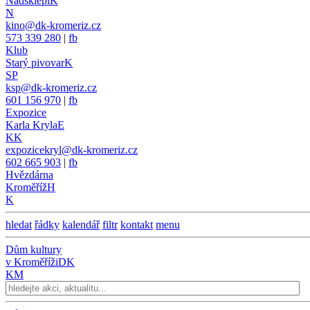
Nadsklepí
K
N
kino@dk-kromeriz.cz
573 339 280
|
fb
Klub
Starý pivovar
K
SP
ksp@dk-kromeriz.cz
601 156 970
|
fb
Expozice
Karla Kryla
E
KK
expozicekryl@dk-kromeriz.cz
602 665 903
|
fb
Hvězdárna
Kroměříž
H
K
hledat
řádky
kalendář
filtr
kontakt
menu
Dům kultury
v Kroměříži
DK
KM