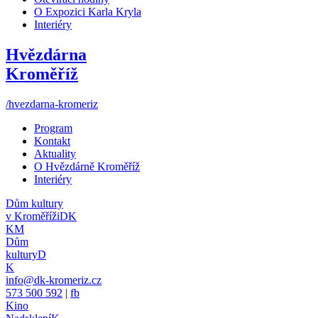
O Expozici Karla Kryla
Interiéry
Hvězdárna
Kroměříž
/hvezdarna-kromeriz
Program
Kontakt
Aktuality
O Hvězdárně Kroměříž
Interiéry
Dům kultury
v Kroměříži
DK
KM
Dům
kultury
D
K
info@dk-kromeriz.cz
573 500 592
|
fb
Kino