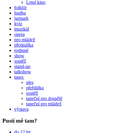
Letní kino
folklór
hudba
jarmark
kvíz
muzikál
opera
pro mládež
přednáška
rodinné
show
soutěž
stand-up
talkshow
tanec
ples
přehlídka
soutěž
taneční pro dospělé
taneční pro mládež
výstava
Pustí mě tam?
do 12 let