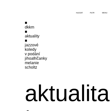
HLEDAT
FILTR
MENU
dkkm
aktuality
jazzové
koledy
v podání
jihoafričanky
melanie
scholtz
aktualita