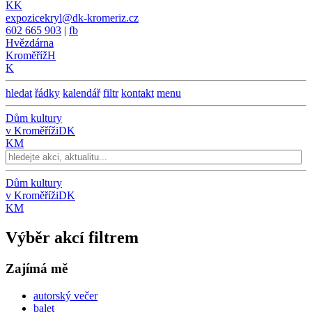
KK
expozicekryl@dk-kromeriz.cz
602 665 903
|
fb
Hvězdárna
Kroměříž
H
K
hledat
řádky
kalendář
filtr
kontakt
menu
Dům kultury
v Kroměříži
DK
KM
Dům kultury
v Kroměříži
DK
KM
Výběr akcí filtrem
Zajímá mě
autorský večer
balet