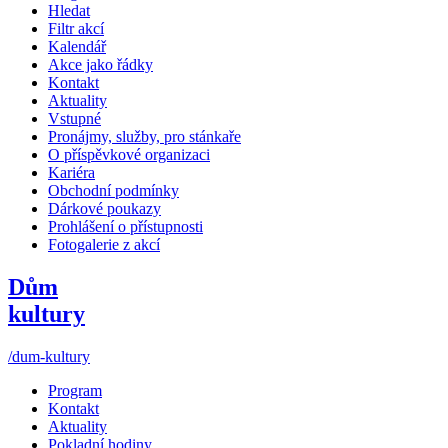
Hledat
Filtr akcí
Kalendář
Akce jako řádky
Kontakt
Aktuality
Vstupné
Pronájmy, služby, pro stánkaře
O příspěvkové organizaci
Kariéra
Obchodní podmínky
Dárkové poukazy
Prohlášení o přístupnosti
Fotogalerie z akcí
Dům
kultury
/dum-kultury
Program
Kontakt
Aktuality
Pokladní hodiny