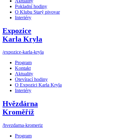
Aktuality
Pokladní hodiny
O Klubu Starý pivovar
Interiéry
Expozice
Karla Kryla
/expozice-karla-kryla
Program
Kontakt
Aktuality
Otevírací hodiny
O Expozici Karla Kryla
Interiéry
Hvězdárna
Kroměříž
/hvezdarna-kromeriz
Program