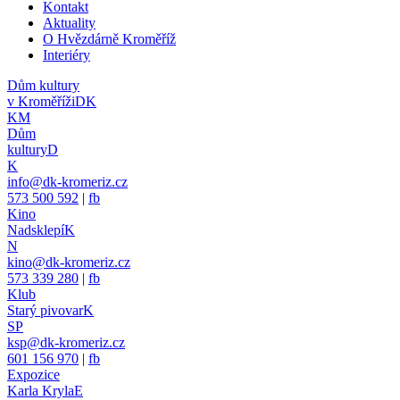
Kontakt
Aktuality
O Hvězdárně Kroměříž
Interiéry
Dům kultury
v Kroměříži
DK
KM
Dům
kultury
D
K
info@dk-kromeriz.cz
573 500 592
|
fb
Kino
Nadsklepí
K
N
kino@dk-kromeriz.cz
573 339 280
|
fb
Klub
Starý pivovar
K
SP
ksp@dk-kromeriz.cz
601 156 970
|
fb
Expozice
Karla Kryla
E