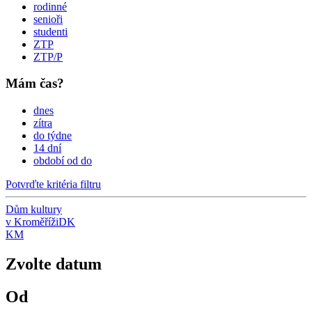
rodinné
senioři
studenti
ZTP
ZTP/P
Mám čas?
dnes
zítra
do týdne
14 dní
období od do
Potvrďte kritéria filtru
Dům kultury
v Kroměříži
DK
KM
Zvolte datum
Od