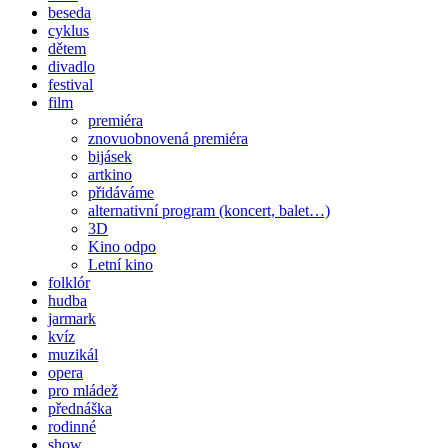
beseda
cyklus
dětem
divadlo
festival
film
premiéra
znovuobnovená premiéra
bijásek
artkino
přidáváme
alternativní program (koncert, balet…)
3D
Kino odpo
Letní kino
folklór
hudba
jarmark
kvíz
muzikál
opera
pro mládež
přednáška
rodinné
show