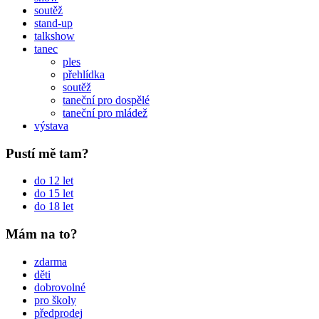
soutěž
stand-up
talkshow
tanec
ples
přehlídka
soutěž
taneční pro dospělé
taneční pro mládež
výstava
Pustí mě tam?
do 12 let
do 15 let
do 18 let
Mám na to?
zdarma
děti
dobrovolné
pro školy
předprodej