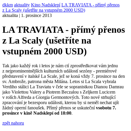
dkkm
aktuality
Kino Nadsklepí
LA TRAVIATA - přímý přenos
z La Scaly (ušetříte na vstupném 2000 USD)
aktualita | 1. prosince 2013
LA TRAVIATA - přímý přenos
z La Scaly (ušetříte na
vstupném 2000 USD)
Tak jako každý rok i letos je nám ctí zprostředkovat vám jednu
z nejprominentnějších kulturních událostí sezóny - premiérové
představení v italské La Scale, jež se koná vždy 7. prosince na den
sv. Ambrože, patrona města Milána. Letos si La Scala vybrala
Verdiho stálici La Traviatu v čele se sopranistkou Dianou Damrau
jako Violettou Valery a Piotrem Beczalou s Zeljkem Lucicem
v rolích Alfreda a Giorgia Germontových. Toto nové strhující
zpracování je bezesporu události, kterou by si neměl nechat ujít
žádný operní fanoušek. Přímý přenos se uskuteční
v
sobotu 7.
prosince v kině Nadsklepí od 18:00
.
zpět nahoru