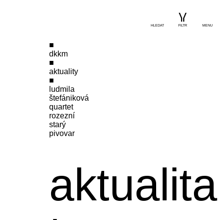
HLEDAT
FILTR
MENU
dkkm
aktuality
ludmila
štefániková
quartet
rozezní
starý
pivovar
aktualita