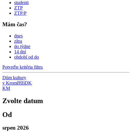
studenti
ZTP
ZTP/P
Mám čas?
dnes
zítra
do týdne
14 dní
období od do
Potvrďte kritéria filtru
Dům kultury
v Kroměříži
DK
KM
Zvolte datum
Od
srpen 2026