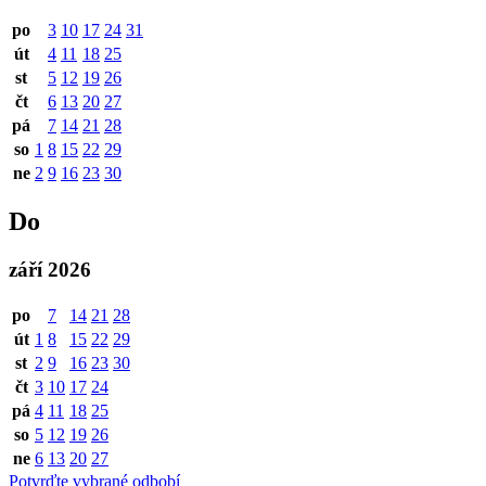
po
3
10
17
24
31
út
4
11
18
25
st
5
12
19
26
čt
6
13
20
27
pá
7
14
21
28
so
1
8
15
22
29
ne
2
9
16
23
30
Do
září 2026
po
7
14
21
28
út
1
8
15
22
29
st
2
9
16
23
30
čt
3
10
17
24
pá
4
11
18
25
so
5
12
19
26
ne
6
13
20
27
Potvrďte vybrané odbobí