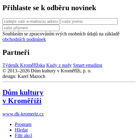
Přihlaste se k odběru novinek
Souhlasím se zpracováním svých osobních údajů na základě
obchodních podmínek
Partneři
Týdeník Kroměřížska
Kudy z nudy
Smart emailing
© 2013–2026 Dům kultury v Kroměříži, p. o.
design: Karel Mazoch
Dům kultury
v Kroměříži
www.dk-kromeriz.cz
Program
Hledat
Filtr akcí