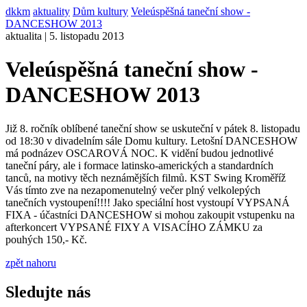
dkkm
aktuality
Dům kultury
Veleúspěšná taneční show -
DANCESHOW 2013
aktualita | 5. listopadu 2013
Veleúspěšná taneční show -
DANCESHOW 2013
Již 8. ročník oblíbené taneční show se uskuteční v pátek 8. listopadu
od 18:30 v divadelním sále Domu kultury. Letošní DANCESHOW
má podnázev OSCAROVÁ NOC. K vidění budou jednotlivé
taneční páry, ale i formace latinsko-amerických a standardních
tanců, na motivy těch neznámějších filmů. KST Swing Kroměříž
Vás tímto zve na nezapomenutelný večer plný velkolepých
tanečních vystoupení!!!! Jako speciální host vystoupí VYPSANÁ
FIXA - účastníci DANCESHOW si mohou zakoupit vstupenku na
afterkoncert VYPSANÉ FIXY A VISACÍHO ZÁMKU za
pouhých 150,- Kč.
zpět nahoru
Sledujte nás