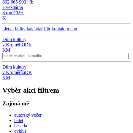
602 665 903
|
fb
Hvězdárna
Kroměříž
H
K
hledat
řádky
kalendář
filtr
kontakt
menu
Dům kultury
v Kroměříži
DK
KM
Dům kultury
v Kroměříži
DK
KM
Výběr akcí filtrem
Zajímá mě
autorský večer
balet
beseda
cyklus