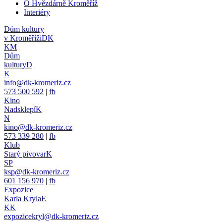
O Hvězdárně Kroměříž
Interiéry
Dům kultury
v Kroměříži
DK
KM
Dům
kultury
D
K
info@dk-kromeriz.cz
573 500 592
|
fb
Kino
Nadsklepí
K
N
kino@dk-kromeriz.cz
573 339 280
|
fb
Klub
Starý pivovar
K
SP
ksp@dk-kromeriz.cz
601 156 970
|
fb
Expozice
Karla Kryla
E
KK
expozicekryl@dk-kromeriz.cz