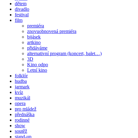
dětem
divadlo
festival
film
premiéra
znovuobnovená premiéra
bijásek
artkino
přidáváme
alternativní program (koncert, balet…)
3D
Kino odpo
Letní kino
folklór
hudba
jarmark
kvíz
muzikál
opera
pro mládež
přednáška
rodinné
show
soutěž
stand-up