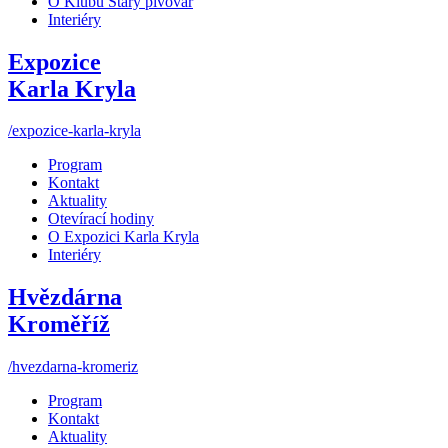
O Klubu Starý pivovar
Interiéry
Expozice
Karla Kryla
/expozice-karla-kryla
Program
Kontakt
Aktuality
Otevírací hodiny
O Expozici Karla Kryla
Interiéry
Hvězdárna
Kroměříž
/hvezdarna-kromeriz
Program
Kontakt
Aktuality