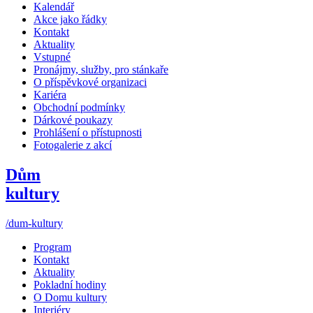
Kalendář
Akce jako řádky
Kontakt
Aktuality
Vstupné
Pronájmy, služby, pro stánkaře
O příspěvkové organizaci
Kariéra
Obchodní podmínky
Dárkové poukazy
Prohlášení o přístupnosti
Fotogalerie z akcí
Dům
kultury
/dum-kultury
Program
Kontakt
Aktuality
Pokladní hodiny
O Domu kultury
Interiéry