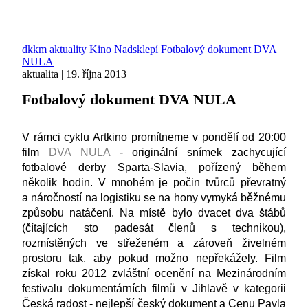
dkkm
aktuality
Kino Nadsklepí
Fotbalový dokument DVA
NULA
aktualita | 19. října 2013
Fotbalový dokument DVA NULA
V rámci cyklu Artkino promítneme v pondělí od 20:00
film
DVA NULA
- originální snímek zachycující
fotbalové derby Sparta-Slavia, pořízený během
několik hodin. V mnohém je počin tvůrců převratný
a náročností na logistiku se na hony vymyká běžnému
způsobu natáčení. Na místě bylo dvacet dva štábů
(čítajících sto padesát členů s technikou),
rozmístěných ve střeženém a zároveň živelném
prostoru tak, aby pokud možno nepřekážely. Film
získal roku 2012 zvláštní ocenění na Mezinárodním
festivalu dokumentárních filmů v Jihlavě v kategorii
Česká radost - nejlepší český dokument a Cenu Pavla