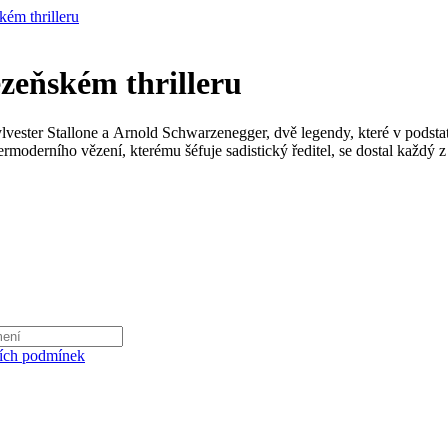
ém thrilleru
ězeňském thrilleru
Sylvester Stallone a Arnold Schwarzenegger, dvě legendy, které v podstat
oderního vězení, kterému šéfuje sadistický ředitel, se dostal každý z 
ích podmínek