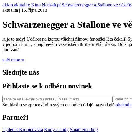
dkkm
aktuality
Kino Nadsklepí
Schwarzenegger a Stallone ve vězeňsk
aktualita | 15. října 2013
Schwarzenegger a Stallone ve v
A je to tady! Událost na kterou všichni filmoví fanoušci léta čekali! 
v jednom filmu, v napínavém vězeňském thrilleru Plán útěku. Do superm
podívaná.
zpět nahoru
Sledujte nás
Přihlaste se k odběru novinek
Souhlasím se zpracováním svých osobních údajů na základě
obchodn
Partneři
Týdeník Kroměřížska
Kudy z nudy
Smart emailing