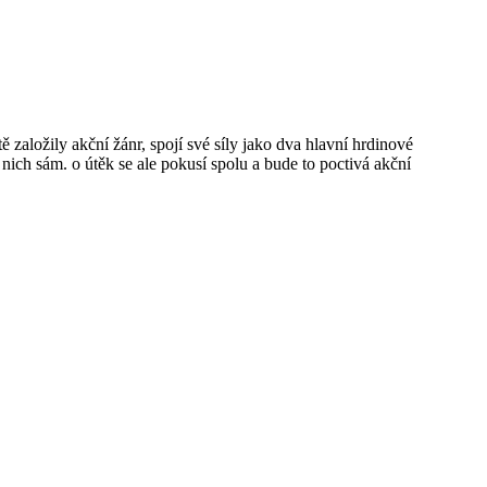
ě založily akční žánr, spojí své síly jako dva hlavní hrdinové
nich sám. o útěk se ale pokusí spolu a bude to poctivá akční