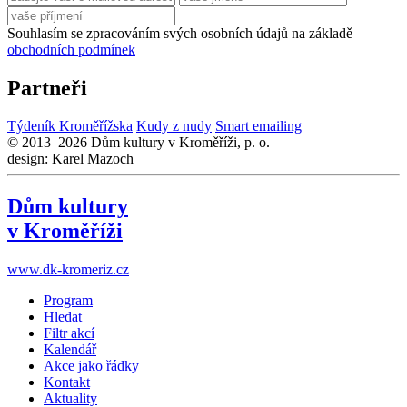
Souhlasím se zpracováním svých osobních údajů na základě
obchodních podmínek
Partneři
Týdeník Kroměřížska
Kudy z nudy
Smart emailing
© 2013–2026 Dům kultury v Kroměříži, p. o.
design: Karel Mazoch
Dům kultury
v Kroměříži
www.dk-kromeriz.cz
Program
Hledat
Filtr akcí
Kalendář
Akce jako řádky
Kontakt
Aktuality