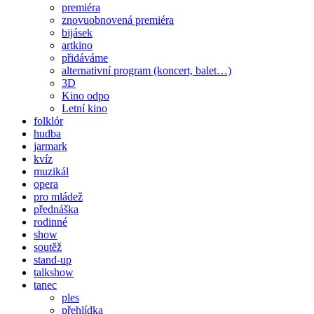
premiéra
znovuobnovená premiéra
bijásek
artkino
přidáváme
alternativní program (koncert, balet…)
3D
Kino odpo
Letní kino
folklór
hudba
jarmark
kvíz
muzikál
opera
pro mládež
přednáška
rodinné
show
soutěž
stand-up
talkshow
tanec
ples
přehlídka