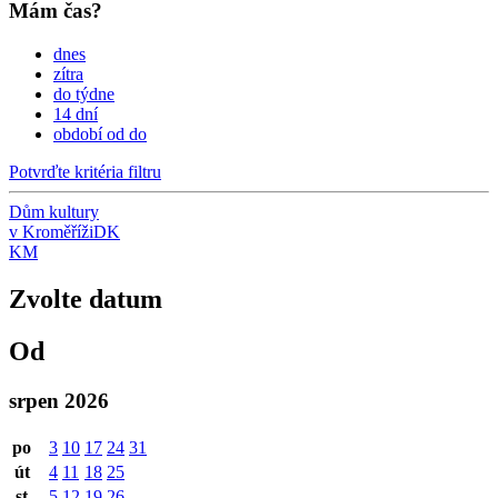
Mám čas?
dnes
zítra
do týdne
14 dní
období od do
Potvrďte kritéria filtru
Dům kultury
v Kroměříži
DK
KM
Zvolte datum
Od
srpen 2026
po
3
10
17
24
31
út
4
11
18
25
st
5
12
19
26