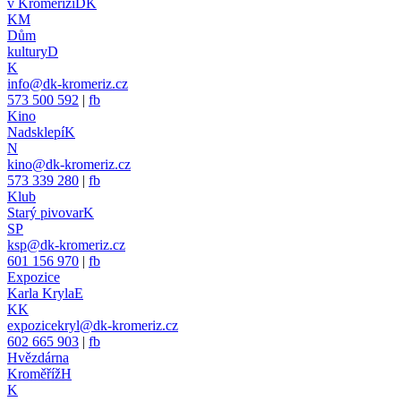
v Kroměříži
DK
KM
Dům
kultury
D
K
info@dk-kromeriz.cz
573 500 592
|
fb
Kino
Nadsklepí
K
N
kino@dk-kromeriz.cz
573 339 280
|
fb
Klub
Starý pivovar
K
SP
ksp@dk-kromeriz.cz
601 156 970
|
fb
Expozice
Karla Kryla
E
KK
expozicekryl@dk-kromeriz.cz
602 665 903
|
fb
Hvězdárna
Kroměříž
H
K