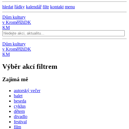
hledat
řádky
kalendář
filtr
kontakt
menu
Dům kultury
v Kroměříži
DK
KM
Dům kultury
v Kroměříži
DK
KM
Výběr akcí filtrem
Zajímá mě
autorský večer
balet
beseda
cyklus
dětem
divadlo
festival
film