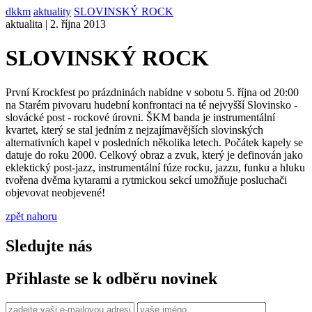
dkkm
aktuality
SLOVINSKÝ ROCK
aktualita | 2. října 2013
SLOVINSKÝ ROCK
První Krockfest po prázdninách nabídne v sobotu 5. října od 20:00
na Starém pivovaru hudební konfrontaci na té nejvyšší Slovinsko -
slovácké post - rockové úrovni. ŠKM banda je instrumentální
kvartet, který se stal jedním z nejzajímavějších slovinských
alternativních kapel v posledních několika letech. Počátek kapely se
datuje do roku 2000. Celkový obraz a zvuk, který je definován jako
eklektický post-jazz, instrumentální fúze rocku, jazzu, funku a hluku
tvořena dvěma kytarami a rytmickou sekcí umožňuje posluchači
objevovat neobjevené!
zpět nahoru
Sledujte nás
Přihlaste se k odběru novinek