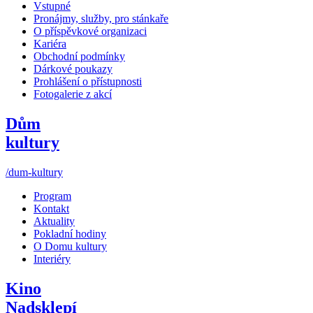
Vstupné
Pronájmy, služby, pro stánkaře
O příspěvkové organizaci
Kariéra
Obchodní podmínky
Dárkové poukazy
Prohlášení o přístupnosti
Fotogalerie z akcí
Dům
kultury
/dum-kultury
Program
Kontakt
Aktuality
Pokladní hodiny
O Domu kultury
Interiéry
Kino
Nadsklepí