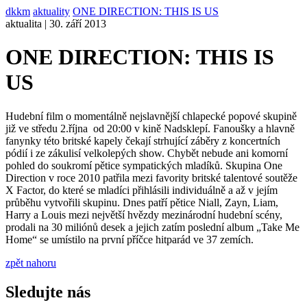
dkkm
aktuality
ONE DIRECTION: THIS IS US
aktualita | 30. září 2013
ONE DIRECTION: THIS IS
US
Hudební film o momentálně nejslavnější chlapecké popové skupině
již ve středu 2.října od 20:00 v kině Nadsklepí. Fanoušky a hlavně
fanynky této britské kapely čekají strhující záběry z koncertních
pódií i ze zákulisí velkolepých show. Chybět nebude ani komorní
pohled do soukromí pětice sympatických mladíků. Skupina One
Direction v roce 2010 patřila mezi favority britské talentové soutěže
X Factor, do které se mladíci přihlásili individuálně a až v jejím
průběhu vytvořili skupinu. Dnes patří pětice Niall, Zayn, Liam,
Harry a Louis mezi největší hvězdy mezinárodní hudební scény,
prodali na 30 miliónů desek a jejich zatím poslední album „Take Me
Home“ se umístilo na první příčce hitparád ve 37 zemích.
zpět nahoru
Sledujte nás