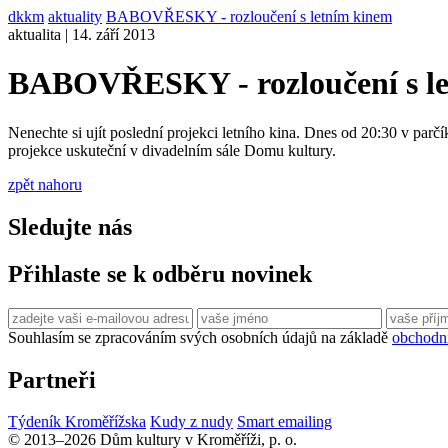
dkkm
aktuality
BABOVŘESKY - rozloučení s letním kinem
aktualita | 14. září 2013
BABOVŘESKY - rozloučení s l
Nenechte si ujít poslední projekci letního kina. Dnes od 20:30 v 
projekce uskuteční v divadelním sále Domu kultury.
zpět nahoru
Sledujte nás
Přihlaste se k odběru novinek
Souhlasím se zpracováním svých osobních údajů na základě
obchodn
Partneři
Týdeník Kroměřížska
Kudy z nudy
Smart emailing
© 2013–2026 Dům kultury v Kroměříži, p. o.