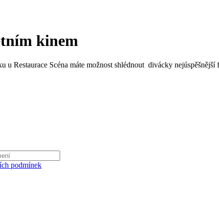
etním kinem
parčíku u Restaurace Scéna máte možnost shlédnout divácky nejúspěšn
ích podmínek