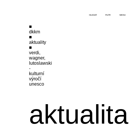
HLEDAT
FILTR
MENU
dkkm
aktuality
verdi,
wagner,
lutoslawski
-
kulturní
výročí
unesco
aktualita