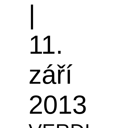
|
11.
září
2013